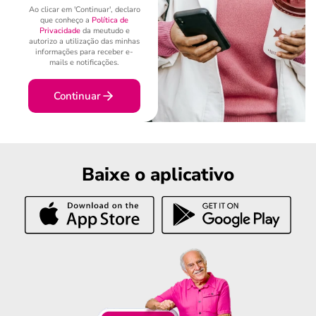
Ao clicar em 'Continuar', declaro
que conheço a
Política de
Privacidade
da meutudo e
autorizo a utilização das minhas
informações para receber e-
mails e notificações.
Continuar
Baixe o aplicativo