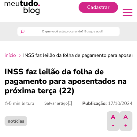
Cadastrar
Cadastrar
meutudo
início
INSS faz leilão da folha de pagamento para aposent
guia do trabalhador
INSS faz leilão da folha de
finanças
pagamento para aposentados na
próxima terça (22)
benefícios
5 min leitura
Publicação:
17/10/2024
Salvar artigo
crédito fácil
A
A
notícias
-
+
últimas notícias