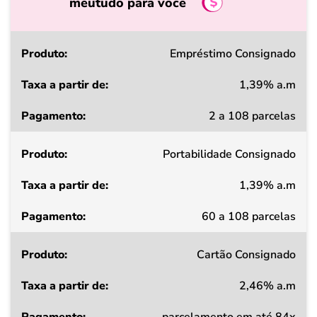
meutudo para você
Produto
Empréstimo Consignado
1,39% a.m
Taxa
2 a 108 parcelas
a
partir
Portabilidade Consignado
de
1,39% a.m
Pagamento
60 a 108 parcelas
Cartão Consignado
2,46% a.m