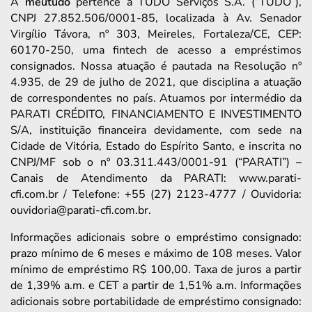
A
meutudo
pertence à TUDO Serviços S.A. (“TUDO”),
CNPJ 27.852.506/0001-85, localizada à Av. Senador
Virgílio Távora, nº 303, Meireles, Fortaleza/CE, CEP:
60170-250, uma fintech de acesso a empréstimos
consignados. Nossa atuação é pautada na Resolução nº
4.935, de 29 de julho de 2021, que disciplina a atuação
de correspondentes no país. Atuamos por intermédio da
PARATI CRÉDITO, FINANCIAMENTO E INVESTIMENTO
S/A, instituição financeira devidamente, com sede na
Cidade de Vitória, Estado do Espírito Santo, e inscrita no
CNPJ/MF sob o nº 03.311.443/0001-91 (“PARATI”) –
Canais de Atendimento da PARATI: www.parati-
cfi.com.br / Telefone: +55 (27) 2123-4777 / Ouvidoria:
ouvidoria@parati-cfi.com.br.
Informações adicionais sobre o empréstimo consignado:
prazo mínimo de 6 meses e máximo de 108 meses. Valor
mínimo de empréstimo R$ 100,00. Taxa de juros a partir
de 1,39% a.m. e CET a partir de 1,51% a.m. Informações
adicionais sobre portabilidade de empréstimo consignado: