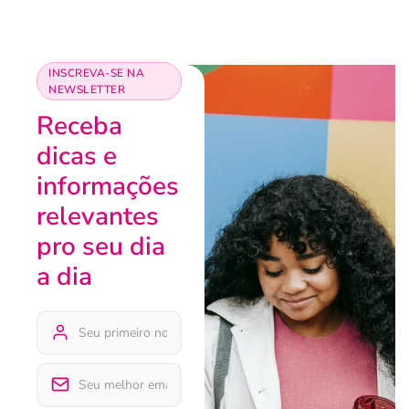
INSCREVA-SE NA
NEWSLETTER
Receba
dicas e
informações
relevantes
pro seu dia
a dia