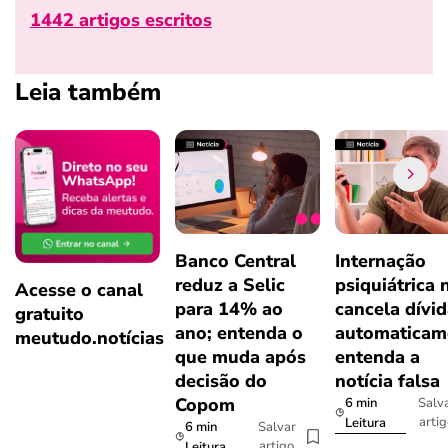
1442 artigos escritos
Leia também
Banco Central
Internação
reduz a Selic
psiquiátrica 
Acesse o canal
para 14% ao
cancela dívi
gratuito
ano; entenda o
automaticam
meutudo.notícias
que muda após
entenda a
decisão do
notícia falsa
Copom
6 min
Salv
arti
Leitura
6 min
Salvar
artigo
Leitura