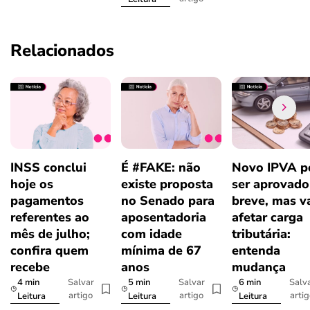
Relacionados
INSS conclui
É #FAKE: não
Novo IPVA p
hoje os
existe proposta
ser aprovad
pagamentos
no Senado para
breve, mas v
referentes ao
aposentadoria
afetar carga
mês de julho;
com idade
tributária:
confira quem
mínima de 67
entenda
recebe
anos
mudança
4 min
5 min
6 min
Salvar
Salvar
Salv
artigo
artigo
arti
Leitura
Leitura
Leitura