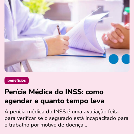
benefícios
Perícia Médica do INSS: como
D
agendar e quanto tempo leva
a
s
A perícia médica do INSS é uma avaliação feita
para verificar se o segurado está incapacitado para
O
o trabalho por motivo de doença…
I
q