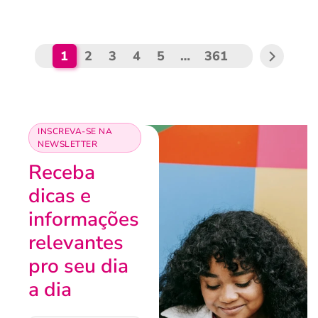
1
2
3
4
5
…
361
INSCREVA-SE NA
NEWSLETTER
Receba
dicas e
informações
relevantes
pro seu dia
a dia