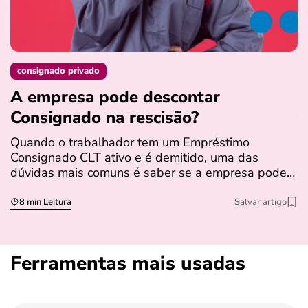
consignado privado
A empresa pode descontar
N
Consignado na rescisão​?
t
Quando o trabalhador tem um Empréstimo
N
Consignado CLT ativo e é demitido, uma das
l
dúvidas mais comuns é saber se a empresa pode…
e
s
8 min Leitura
Salvar artigo
Ferramentas mais usadas