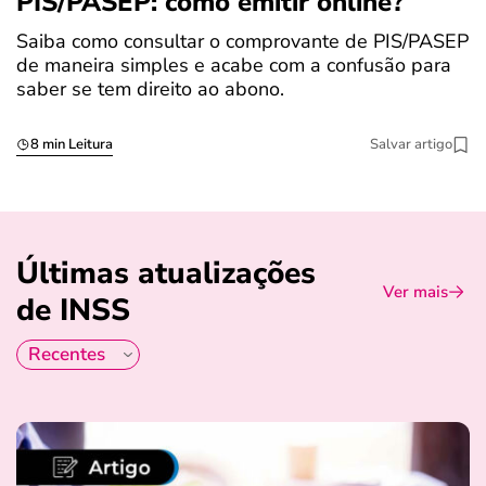
PIS/PASEP: como emitir online?
c
Saiba como consultar o comprovante de PIS/PASEP
O
de maneira simples e acabe com a confusão para
é
saber se tem direito ao abono.
u
8 min Leitura
Salvar artigo
Últimas atualizações
Ver mais
de INSS