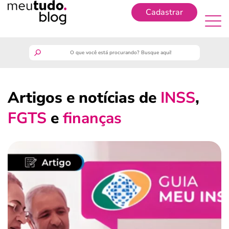
Cadastrar
Cadastrar
meutudo
Artigos e notícias de
INSS
,
guia do trabalhador
FGTS
e
finanças
finanças
benefícios
crédito fácil
últimas notícias