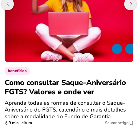
benefícios
Como consultar Saque-Aniversário
S
FGTS? Valores e onde ver
a
Aprenda todas as formas de consultar o Saque-
O
Aniversário do FGTS, calendário e mais detalhes
é
sobre a modalidade do Fundo de Garantia.
a
9 min Leitura
Salvar artigo