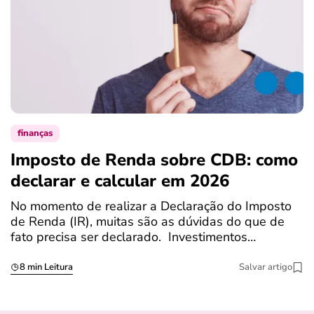
finanças
Imposto de Renda sobre CDB: como
N
declarar e calcular em 2026
a
No momento de realizar a Declaração do Imposto
T
de Renda (IR), muitas são as dúvidas do que de
c
fato precisa ser declarado. Investimentos…
c
8 min Leitura
Salvar artigo