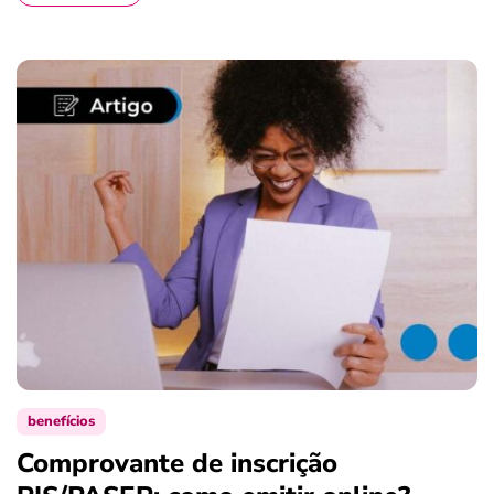
benefícios
Comprovante de inscrição
S