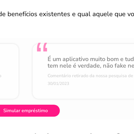
de benefícios existentes e qual aquele que v
É um aplicativo muito bom e tu
tem nele é verdade, não fake n
o
Comentário retirado da nossa pesquisa de 
30/01/2023
Simular empréstimo