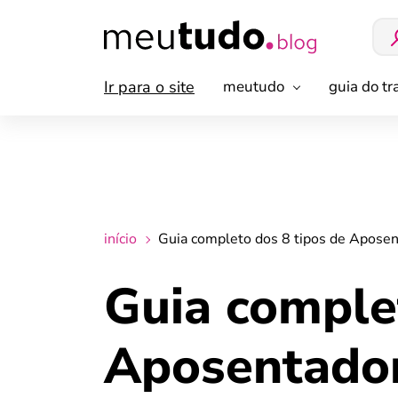
Ir para o site
meutudo
guia do t
início
Guia completo dos 8 tipos de Apose
Guia comple
Aposentado