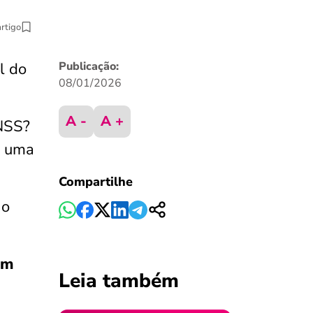
artigo
l do
Publicação:
08/01/2026
A -
A +
INSS?
r uma
Compartilhe
 o
em
Leia também