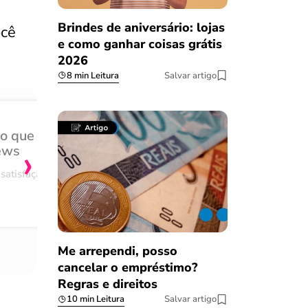
Brindes de aniversário: lojas
ocê
e como ganhar coisas grátis
2026
8 min Leitura
Salvar artigo
do que
Achei muito rápido, sem 
›
ews
burocracia
satisfação
Comentário retirado da nossa pes
08/03/2023
Me arrependi, posso
cancelar o empréstimo?
Regras e direitos
10 min Leitura
Salvar artigo