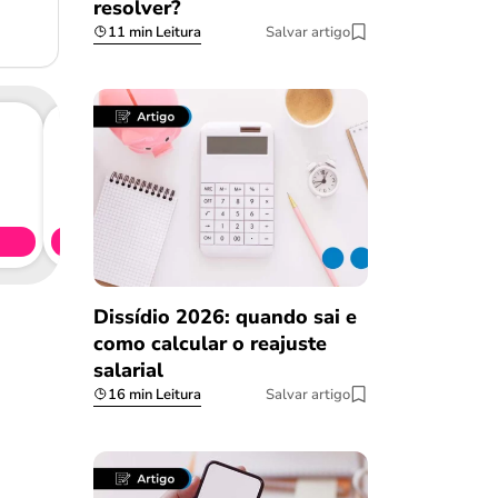
resolver?
11 min Leitura
Salvar artigo
Consig
CL
Simule 
Dissídio 2026: quando sai e
como calcular o reajuste
salarial
16 min Leitura
Salvar artigo
Salvar Ferramenta
Salvar Ferramenta