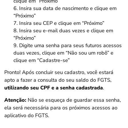
clique em “Próximo”
Insira sua data de nascimento e clique em
“Próximo”
Insira seu CEP e clique em “Próximo”
Insira seu e-mail duas vezes e clique em
“Próximo”
Digite uma senha para seus futuros acessos
duas vezes, clique em “Não sou um robô” e
clique em “Cadastre-se”
Pronto! Após concluir seu cadastro, você estará
apto a fazer a consulta do seu saldo do FGTS,
utilizando seu CPF e a senha cadastrada
.
Atenção:
Não se esqueça de guardar essa senha,
ela será necessária para os próximos acessos ao
aplicativo do FGTS.
Salvar Ferramenta
Salvar Ferramenta
Salvar Ferramenta