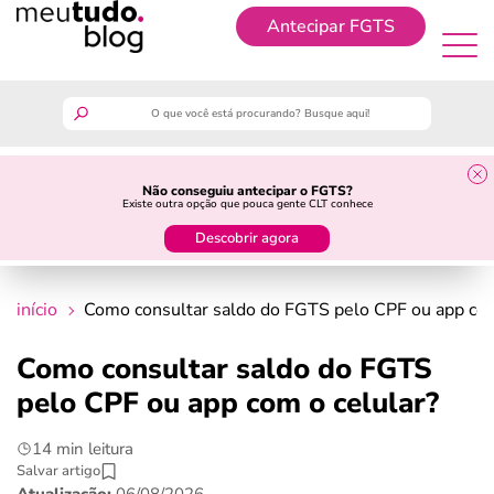
Antecipar FGTS
Antecipar FGTS
meutudo
Não conseguiu antecipar o FGTS?
Existe outra opção que pouca gente CLT conhece
guia do trabalhador
Descobrir agora
finanças
início
Como consultar saldo do FGTS pelo CPF ou app com
benefícios
Como consultar saldo do FGTS
pelo CPF ou app com o celular?
crédito fácil
14 min leitura
últimas notícias
Salvar artigo