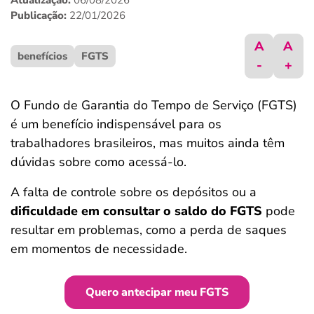
Atualização:
06/08/2026
ferramentas
Publicação:
22/01/2026
A
A
benefícios
FGTS
-
+
O Fundo de Garantia do Tempo de Serviço (FGTS)
é um benefício indispensável para os
trabalhadores brasileiros, mas muitos ainda têm
dúvidas sobre como acessá-lo.
A falta de controle sobre os depósitos ou a
dificuldade em consultar o saldo do FGTS
pode
resultar em problemas, como a perda de saques
em momentos de necessidade.
Quero antecipar meu FGTS