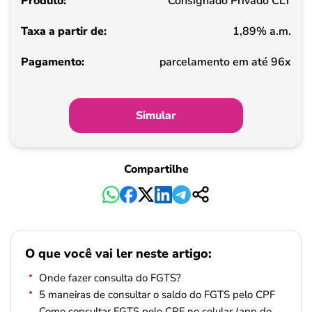
Consignado Privado CLT
de
1,89% a.m.
Pagamento
parcelamento em até 96x
Simular
Compartilhe
O que você vai ler neste artigo:
Onde fazer consulta do FGTS?
5 maneiras de consultar o saldo do FGTS pelo CPF
Como consultar FGTS pelo CPF no celular (app do