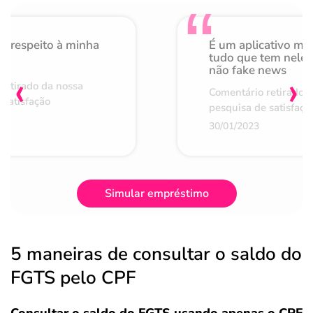
o respeito à minha
É um aplicativo mu
de
tudo que tem nele 
não fake news
‹
›
retirado da nossa
Comentário retirado 
 satisfação
pesquisa de satisfaçã
30/01/2023
Simular empréstimo
5 maneiras de consultar o saldo do
FGTS pelo CPF