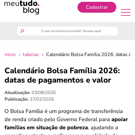
Cadastrar
Cadastrar
meutudo
início
tabelas
Calendário Bolsa Família 2026: datas de
guia do trabalhador
Calendário Bolsa Família 2026:
finanças
datas de pagamentos e valor
Atualização:
03/08/2026
benefícios
Publicação:
27/02/2026
crédito fácil
O Bolsa Família é um programa de transferência
de renda criado pelo Governo Federal para
apoiar
últimas notícias
famílias em situação de pobreza
, ajudando a