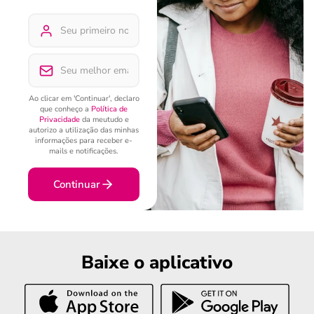
Ao clicar em 'Continuar', declaro
que conheço a
Política de
Privacidade
da meutudo e
autorizo a utilização das minhas
informações para receber e-
mails e notificações.
Continuar
Baixe o aplicativo