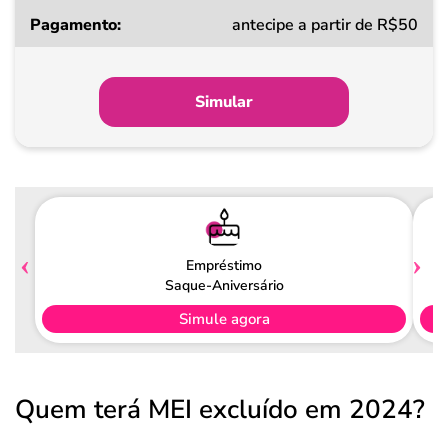
Taxa
antecipe a partir de R$50
a
partir
de
Simular
Pagamento
Empréstimo
Saque-Aniversário
Simule agora
Quem terá MEI excluído em 2024?