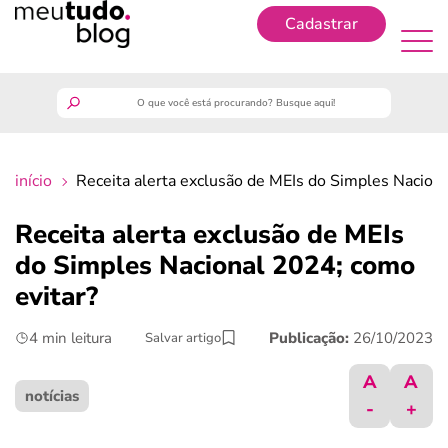
Cadastrar
Cadastrar
meutudo
início
Receita alerta exclusão de MEIs do Simples Nacion
guia do trabalhador
Receita alerta exclusão de MEIs
finanças
do Simples Nacional 2024; como
evitar?
benefícios
4 min leitura
Publicação:
26/10/2023
Salvar artigo
crédito fácil
A
A
notícias
-
+
últimas notícias