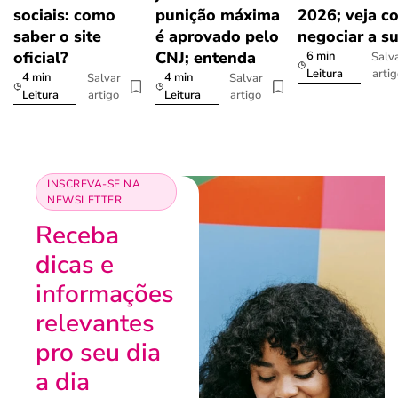
sociais: como
punição máxima
2026; veja c
saber o site
é aprovado pelo
negociar a s
oficial?
CNJ; entenda
6 min
Salv
arti
Leitura
4 min
4 min
Salvar
Salvar
artigo
artigo
Leitura
Leitura
INSCREVA-SE NA
NEWSLETTER
Receba
dicas e
informações
relevantes
pro seu dia
a dia