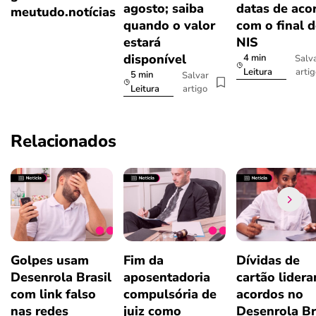
agosto; saiba
datas de aco
meutudo.notícias
quando o valor
com o final 
estará
NIS
disponível
4 min
Salv
arti
Leitura
5 min
Salvar
artigo
Leitura
Relacionados
Golpes usam
Fim da
Dívidas de
Desenrola Brasil
aposentadoria
cartão lider
com link falso
compulsória de
acordos no
nas redes
juiz como
Desenrola Br