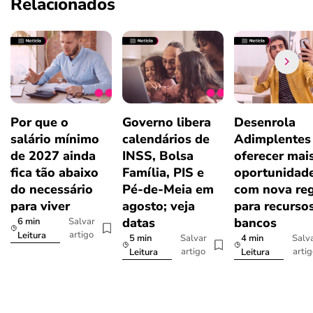
Relacionados
Por que o
Governo libera
Desenrola
salário mínimo
calendários de
Adimplentes 
de 2027 ainda
INSS, Bolsa
oferecer mai
fica tão abaixo
Família, PIS e
oportunidad
do necessário
Pé-de-Meia em
com nova re
para viver
agosto; veja
para recurso
datas
bancos
6 min
Salvar
artigo
Leitura
5 min
4 min
Salvar
Salv
artigo
arti
Leitura
Leitura