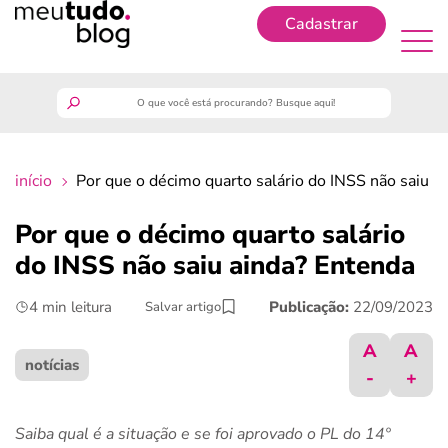
Cadastrar
Cadastrar
meutudo
início
Por que o décimo quarto salário do INSS não saiu a
guia do trabalhador
Por que o décimo quarto salário
finanças
do INSS não saiu ainda? Entenda
4 min leitura
Publicação:
22/09/2023
Salvar artigo
benefícios
A
A
crédito fácil
notícias
-
+
últimas notícias
Saiba qual é a situação e se foi aprovado o PL do 14º