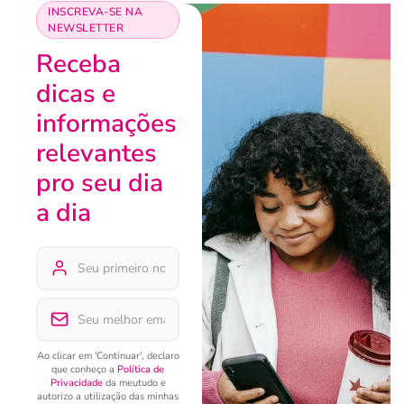
INSCREVA-SE NA
NEWSLETTER
Receba
dicas e
informações
relevantes
pro seu dia
a dia
Ao clicar em 'Continuar', declaro
que conheço a
Política de
Privacidade
da meutudo e
autorizo a utilização das minhas