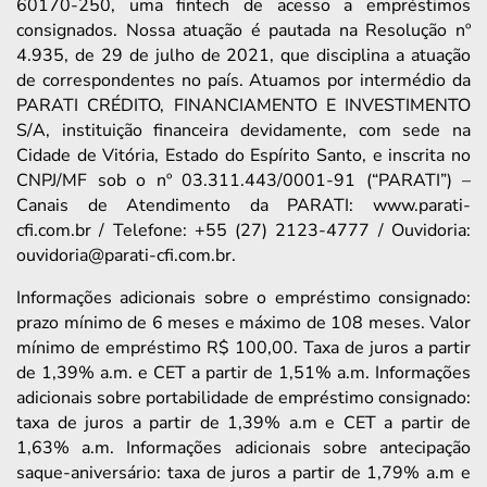
60170-250, uma fintech de acesso a empréstimos
consignados. Nossa atuação é pautada na Resolução nº
4.935, de 29 de julho de 2021, que disciplina a atuação
de correspondentes no país. Atuamos por intermédio da
PARATI CRÉDITO, FINANCIAMENTO E INVESTIMENTO
S/A, instituição financeira devidamente, com sede na
Cidade de Vitória, Estado do Espírito Santo, e inscrita no
CNPJ/MF sob o nº 03.311.443/0001-91 (“PARATI”) –
Canais de Atendimento da PARATI: www.parati-
cfi.com.br / Telefone: +55 (27) 2123-4777 / Ouvidoria:
ouvidoria@parati-cfi.com.br.
Informações adicionais sobre o empréstimo consignado:
prazo mínimo de 6 meses e máximo de 108 meses. Valor
mínimo de empréstimo R$ 100,00. Taxa de juros a partir
de 1,39% a.m. e CET a partir de 1,51% a.m. Informações
adicionais sobre portabilidade de empréstimo consignado:
taxa de juros a partir de 1,39% a.m e CET a partir de
1,63% a.m. Informações adicionais sobre antecipação
saque-aniversário: taxa de juros a partir de 1,79% a.m e