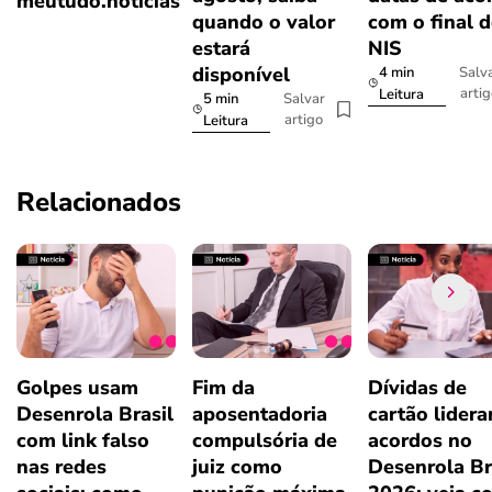
meutudo.notícias
quando o valor
com o final 
estará
NIS
disponível
4 min
Salv
arti
Leitura
5 min
Salvar
artigo
Leitura
Relacionados
Golpes usam
Fim da
Dívidas de
Desenrola Brasil
aposentadoria
cartão lider
com link falso
compulsória de
acordos no
nas redes
juiz como
Desenrola Br