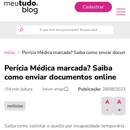
Cadastrar
Cadastrar
meutudo
início
Perícia Médica marcada? Saiba como enviar docume
guia do trabalhador
Perícia Médica marcada? Saiba
finanças
como enviar documentos online
4 min leitura
Publicação:
28/08/2023
Salvar artigo
benefícios
A
A
crédito fácil
notícias
-
+
últimas notícias
Saiba como solicitar o auxílio por incapacidade temporária