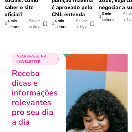
sociais: como
punição máxima
2026; veja c
saber o site
é aprovado pelo
negociar a s
oficial?
CNJ; entenda
6 min
Salv
arti
Leitura
4 min
4 min
Salvar
Salvar
artigo
artigo
Leitura
Leitura
INSCREVA-SE NA
NEWSLETTER
Receba
dicas e
informações
relevantes
pro seu dia
a dia