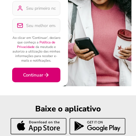
Ao clicar em 'Continuar', declaro
que conheço a
Política de
Privacidade
da meutudo e
autorizo a utilização das minhas
informações para receber e-
mails e notificações.
Continuar
Baixe o aplicativo