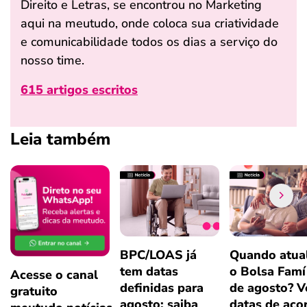
Direito e Letras, se encontrou no Marketing
aqui na meutudo, onde coloca sua criatividade
e comunicabilidade todos os dias a serviço do
nosso time.
615 artigos escritos
Leia também
BPC/LOAS já
Quando atual
tem datas
o Bolsa Famí
Acesse o canal
definidas para
de agosto? V
gratuito
agosto; saiba
datas de aco