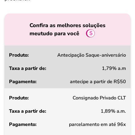
Confira as melhores soluções
meutudo para você
Produto
Antecipação Saque-aniversário
1,79% a.m
Taxa
antecipe a partir de R$50
a
partir
Consignado Privado CLT
de
1,89% a.m.
Pagamento
parcelamento em até 96x