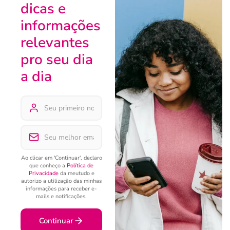
dicas e
informações
relevantes
pro seu dia
a dia
Ao clicar em 'Continuar', declaro
que conheço a
Política de
Privacidade
da meutudo e
autorizo a utilização das minhas
informações para receber e-
mails e notificações.
Continuar