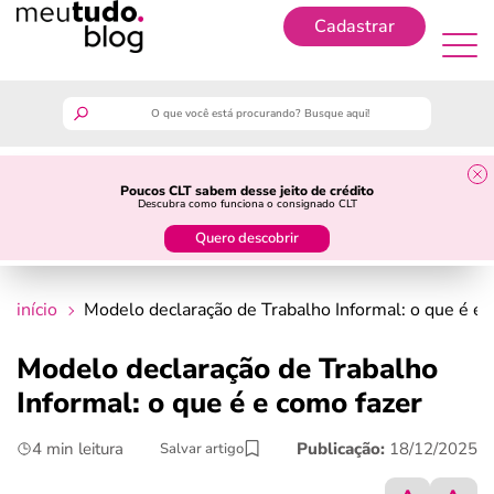
Cadastrar
Cadastrar
meutudo
Poucos CLT sabem desse jeito de crédito
Descubra como funciona o consignado CLT
guia do trabalhador
Quero descobrir
finanças
início
Modelo declaração de Trabalho Informal: o que é e 
benefícios
Modelo declaração de Trabalho
Informal: o que é e como fazer
crédito fácil
4 min leitura
Publicação:
18/12/2025
Salvar artigo
últimas notícias