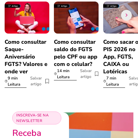
Como consultar
Como consultar
Como sacar 
Saque-
saldo do FGTS
PIS 2026 no
Aniversário
pelo CPF ou app
App, FGTS,
FGTS? Valores e
com o celular?
CAIXA ou
onde ver
Lotéricas
14 min
Salvar
artigo
Leitura
9 min
7 min
Salvar
Salv
artigo
arti
Leitura
Leitura
INSCREVA-SE NA
NEWSLETTER
Receba