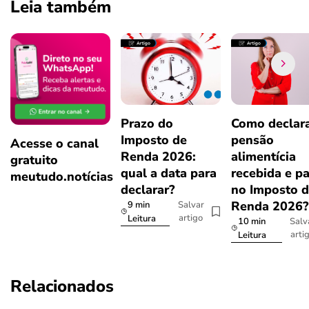
Leia também
Prazo do
Como declar
Imposto de
pensão
Acesse o canal
Renda 2026:
alimentícia
gratuito
qual a data para
recebida e p
meutudo.notícias
declarar?
no Imposto 
Renda 2026
9 min
Salvar
artigo
Leitura
10 min
Salv
arti
Leitura
Relacionados