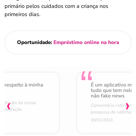
primário pelos cuidados com a criança nos
primeiros dias.
Oportunidade:
Empréstimo online
na hora
o respeito à minha
É um aplicativo mu
de
tudo que tem nele 
não fake news
‹
›
retirado da nossa
Comentário retirado 
 satisfação
pesquisa de satisfaçã
30/01/2023