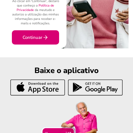
Ao clicar em 'Continuar', declaro
que conheço a
Política de
Privacidade
da meutudo e
autorizo a utilização das minhas
informações para receber e-
mails e notificações.
Continuar
Baixe o aplicativo