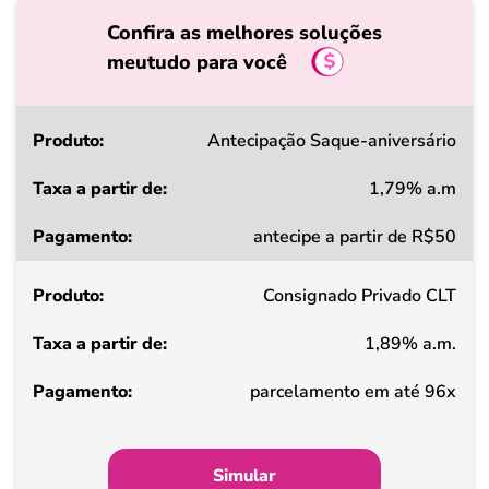
Confira as melhores soluções
meutudo para você
Produto
Antecipação Saque-aniversário
1,79% a.m
Taxa
antecipe a partir de R$50
a
partir
Consignado Privado CLT
de
1,89% a.m.
Pagamento
parcelamento em até 96x
Simular