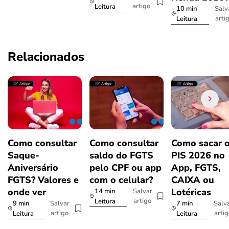
artigo
Leitura
10 min
Salv
arti
Leitura
Relacionados
Como consultar
Como consultar
Como sacar 
Saque-
saldo do FGTS
PIS 2026 no
Aniversário
pelo CPF ou app
App, FGTS,
FGTS? Valores e
com o celular?
CAIXA ou
onde ver
Lotéricas
14 min
Salvar
artigo
Leitura
9 min
7 min
Salvar
Salv
artigo
arti
Leitura
Leitura