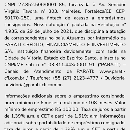
CNPJ 27.852.506/0001-85, localizada à Av. Senador
Virgílio Távora, nº 303, Meireles, Fortaleza/CE, CEP:
60170-250, uma fintech de acesso a empréstimos
consignados. Nossa atuação é pautada na Resolução nº
4.935, de 29 de julho de 2021, que disciplina a atuação
de correspondentes no país. Atuamos por intermédio da
PARATI CRÉDITO, FINANCIAMENTO E INVESTIMENTO
S/A, instituição financeira devidamente, com sede na
Cidade de Vitória, Estado do Espírito Santo, e inscrita no
CNPJ/MF sob o nº 03.311.443/0001-91 (“PARATI”) –
Canais de Atendimento da PARATI: www.parati-
cfi.com.br / Telefone: +55 (27) 2123-4777 / Ouvidoria:
ouvidoria@parati-cfi.com.br.
Informações adicionais sobre o empréstimo consignado:
prazo mínimo de 6 meses e máximo de 108 meses. Valor
mínimo de empréstimo R$ 100,00. Taxa de juros a partir
de 1,39% a.m. e CET a partir de 1,51% a.m. Informações
adicionais sobre portabilidade de empréstimo consignado:
taxa de juros a partir de 1,39% a.m e CET a partir de