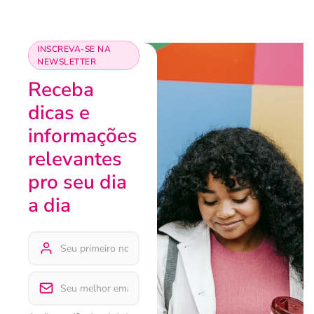
INSCREVA-SE NA
NEWSLETTER
Receba
dicas e
informações
relevantes
pro seu dia
a dia