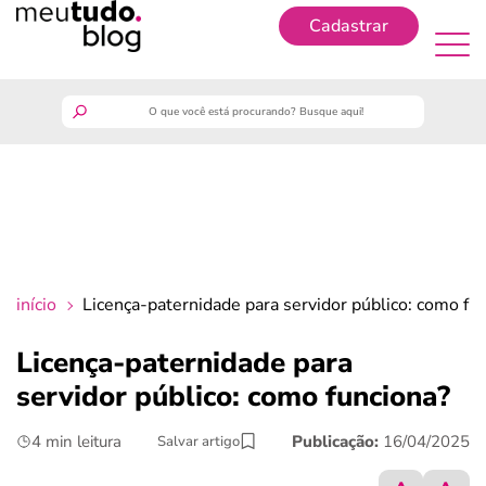
Cadastrar
Cadastrar
meutudo
guia do trabalhador
finanças
início
Licença-paternidade para servidor público: como fu
benefícios
Licença-paternidade para
servidor público: como funciona?
crédito fácil
4 min leitura
Publicação:
16/04/2025
Salvar artigo
últimas notícias