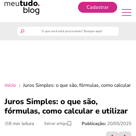
Cadastrar
Cadastrar
meutudo
guia do trabalhador
finanças
início
Juros Simples: o que são, fórmulas, como calcular e u
benefícios
Juros Simples: o que são,
fórmulas, como calcular e utilizar
crédito fácil
8 min leitura
Publicação:
20/05/2025
Salvar artigo
últimas notícias