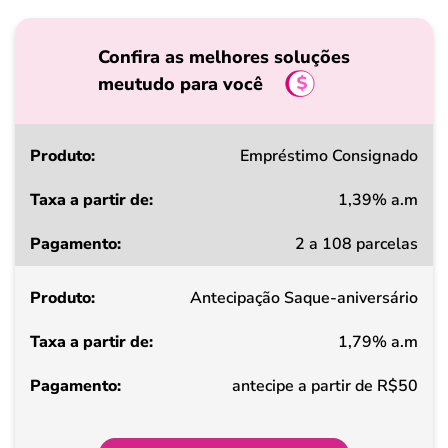
Confira as melhores soluções
meutudo para você
Produto
Empréstimo Consignado
1,39% a.m
Taxa
2 a 108 parcelas
a
partir
Antecipação Saque-aniversário
de
1,79% a.m
Pagamento
antecipe a partir de R$50