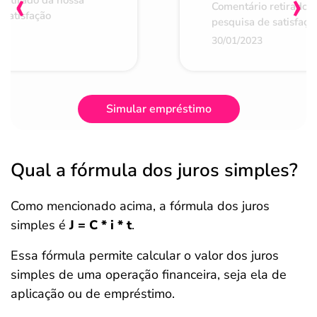
‹
›
retirado da nossa
Comentário retirado 
 satisfação
pesquisa de satisfaçã
30/01/2023
Simular empréstimo
Qual a fórmula dos juros simples?
Como mencionado acima, a fórmula dos juros
simples é
J = C * i * t
.
Essa fórmula permite calcular o valor dos juros
simples de uma operação financeira, seja ela de
aplicação ou de empréstimo.