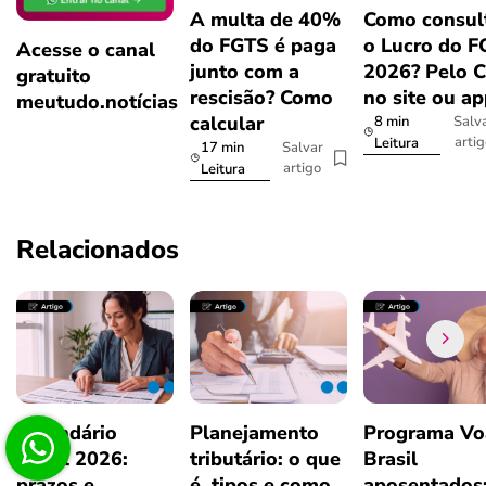
A multa de 40%
Como consul
do FGTS é paga
o Lucro do 
Acesse o canal
junto com a
2026? Pelo 
gratuito
rescisão? Como
no site ou a
meutudo.notícias
calcular
8 min
Salv
arti
Leitura
17 min
Salvar
artigo
Leitura
Relacionados
Calendário
Planejamento
Programa Vo
Fiscal 2026:
tributário: o que
Brasil
prazos e
é, tipos e como
aposentados