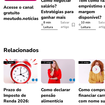
Como negociar
Tem como fa
salário?
empréstimo 
Acesse o canal
Estratégias para
margem
gratuito
ganhar mais
disponível?
meutudo.notícias
8 min
10 min
Salvar
Salv
artigo
arti
Leitura
Leitura
Relacionados
Prazo do
Como declarar
Como compra
Imposto de
pensão
financiar car
Renda 2026:
alimentícia
com nome su