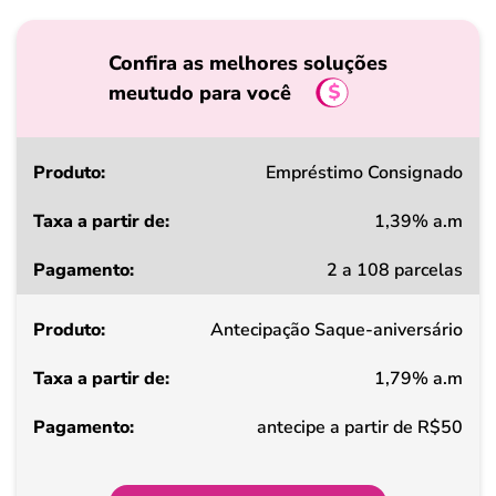
Confira as melhores soluções
meutudo para você
Produto
Empréstimo Consignado
1,39% a.m
Taxa
2 a 108 parcelas
a
partir
Antecipação Saque-aniversário
de
1,79% a.m
Pagamento
antecipe a partir de R$50