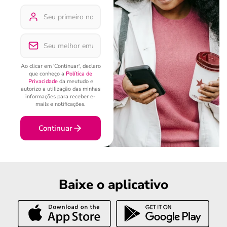
Ao clicar em 'Continuar', declaro
que conheço a
Política de
Privacidade
da meutudo e
autorizo a utilização das minhas
informações para receber e-
mails e notificações.
Continuar
Baixe o aplicativo