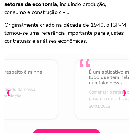
setores da economia
, incluindo produção,
consumo e construção civil.
Originalmente criado na década de 1940, o IGP-M
tornou-se uma referência importante para ajustes
contratuais e análises econômicas.
o respeito à minha
É um aplicativo mu
de
tudo que tem nele 
não fake news
‹
›
retirado da nossa
Comentário retirado 
 satisfação
pesquisa de satisfaçã
30/01/2023