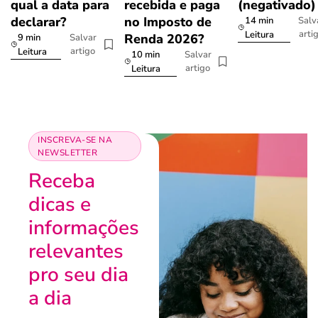
qual a data para
recebida e paga
(negativado)
declarar?
no Imposto de
14 min
Salv
arti
Leitura
Renda 2026?
9 min
Salvar
artigo
Leitura
10 min
Salvar
artigo
Leitura
INSCREVA-SE NA
NEWSLETTER
Receba
dicas e
informações
relevantes
pro seu dia
a dia