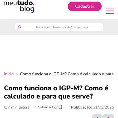
Cadastrar
Cadastrar
meutudo
guia do trabalhador
finanças
início
Como funciona o IGP-M? Como é calculado e para q
benefícios
Como funciona o IGP-M? Como é
calculado e para que serve?
crédito fácil
7 min leitura
Publicação:
31/03/2025
Salvar artigo
últimas notícias