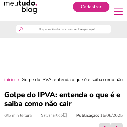
Cadastrar
Cadastrar
meutudo
guia do trabalhador
finanças
início
Golpe do IPVA: entenda o que é e saiba como não ca
benefícios
Golpe do IPVA: entenda o que é e
saiba como não cair
crédito fácil
5 min leitura
Publicação:
16/06/2025
Salvar artigo
últimas notícias