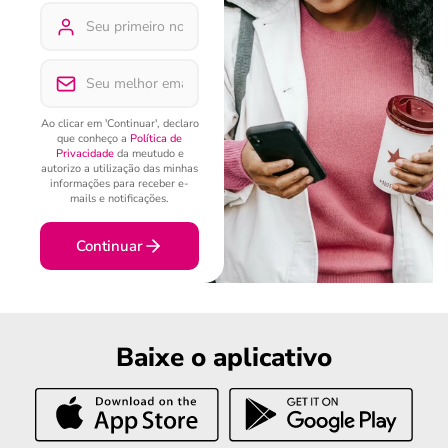
Ao clicar em 'Continuar', declaro
que conheço a
Política de
Privacidade
da meutudo e
autorizo a utilização das minhas
informações para receber e-
mails e notificações.
Continuar
Baixe o aplicativo