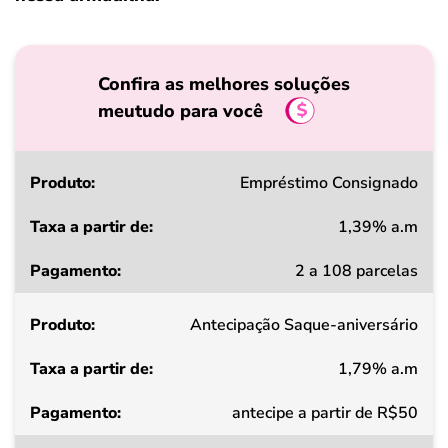
Confira as melhores soluções
meutudo para você
Produto
Empréstimo Consignado
1,39% a.m
Taxa
2 a 108 parcelas
a
partir
Antecipação Saque-aniversário
de
1,79% a.m
Pagamento
antecipe a partir de R$50