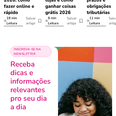
2026: como
lojas e como
prazos e
fazer online e
ganhar coisas
obrigações
rápido
grátis 2026
tributárias
18 min
8 min
11 min
Salvar
Salvar
Salv
artigo
artigo
arti
Leitura
Leitura
Leitura
INSCREVA-SE NA
NEWSLETTER
Receba
dicas e
informações
relevantes
pro seu dia
a dia