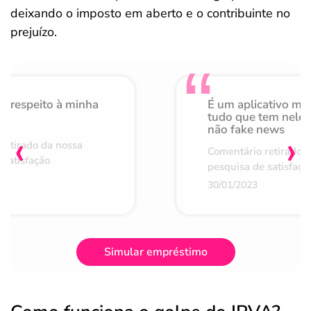
deixando o imposto em aberto e o contribuinte no
prejuízo.
o respeito à minha
É um aplicativo mu
de
tudo que tem nele 
não fake news
‹
›
retirado da nossa
Comentário retirado 
 satisfação
pesquisa de satisfaçã
30/01/2023
Simular empréstimo