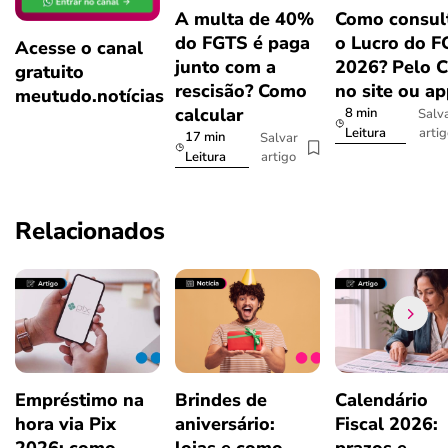
A multa de 40%
Como consul
do FGTS é paga
o Lucro do 
Acesse o canal
junto com a
2026? Pelo 
gratuito
rescisão? Como
no site ou a
meutudo.notícias
calcular
8 min
Salv
arti
Leitura
17 min
Salvar
artigo
Leitura
Relacionados
Empréstimo na
Brindes de
Calendário
hora via Pix
aniversário:
Fiscal 2026: