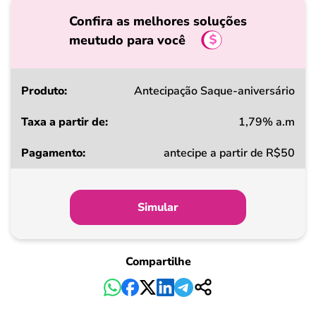
Confira as melhores soluções
meutudo para você
Produto
Antecipação Saque-aniversário
1,79% a.m
Taxa
antecipe a partir de R$50
a
partir
de
Simular
Pagamento
Compartilhe