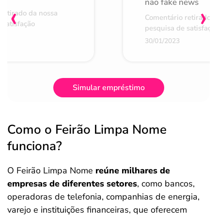
não fake news
‹
›
retirado da nossa
Comentário retirado 
 satisfação
pesquisa de satisfaçã
30/01/2023
Simular empréstimo
Como o Feirão Limpa Nome
funciona?
O Feirão Limpa Nome
reúne milhares de
empresas de diferentes setores
, como bancos,
operadoras de telefonia, companhias de energia,
varejo e instituições financeiras, que oferecem