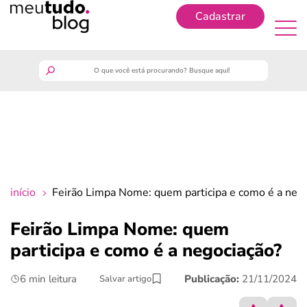
Cadastrar
Cadastrar
meutudo
guia do trabalhador
finanças
início
Feirão Limpa Nome: quem participa e como é a neg
benefícios
Feirão Limpa Nome: quem
participa e como é a negociação?
crédito fácil
6 min leitura
Publicação:
21/11/2024
Salvar artigo
últimas notícias