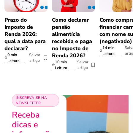
Prazo do
Como declarar
Como compra
Imposto de
pensão
financiar car
Renda 2026:
alimentícia
com nome su
qual a data para
recebida e paga
(negativado)
declarar?
no Imposto de
14 min
Salv
arti
Leitura
Renda 2026?
9 min
Salvar
artigo
Leitura
10 min
Salvar
artigo
Leitura
INSCREVA-SE NA
NEWSLETTER
Receba
dicas e