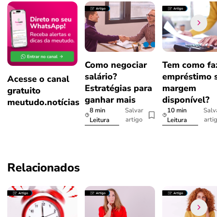
Como negociar
Tem como fa
salário?
empréstimo 
Acesse o canal
Estratégias para
margem
gratuito
ganhar mais
disponível?
meutudo.notícias
8 min
10 min
Salvar
Salv
artigo
arti
Leitura
Leitura
Relacionados