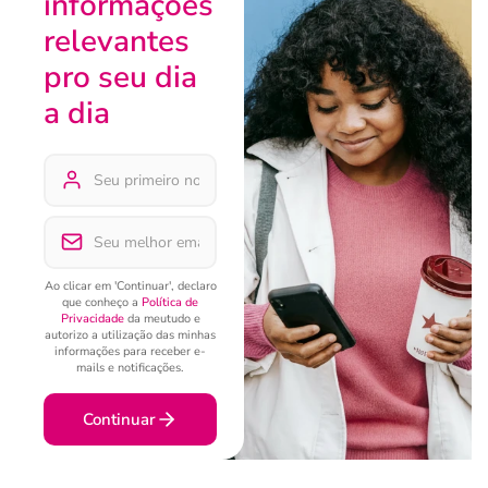
informações
relevantes
pro seu dia
a dia
Ao clicar em 'Continuar', declaro
que conheço a
Política de
Privacidade
da meutudo e
autorizo a utilização das minhas
informações para receber e-
mails e notificações.
Continuar