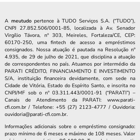
A
meutudo
pertence à TUDO Serviços S.A. (“TUDO”),
CNPJ 27.852.506/0001-85, localizada à Av. Senador
Virgílio Távora, nº 303, Meireles, Fortaleza/CE, CEP:
60170-250, uma fintech de acesso a empréstimos
consignados. Nossa atuação é pautada na Resolução nº
4.935, de 29 de julho de 2021, que disciplina a atuação
de correspondentes no país. Atuamos por intermédio da
PARATI CRÉDITO, FINANCIAMENTO E INVESTIMENTO
S/A, instituição financeira devidamente, com sede na
Cidade de Vitória, Estado do Espírito Santo, e inscrita no
CNPJ/MF sob o nº 03.311.443/0001-91 (“PARATI”) –
Canais de Atendimento da PARATI: www.parati-
cfi.com.br / Telefone: +55 (27) 2123-4777 / Ouvidoria:
ouvidoria@parati-cfi.com.br.
Informações adicionais sobre o empréstimo consignado:
prazo mínimo de 6 meses e máximo de 108 meses. Valor