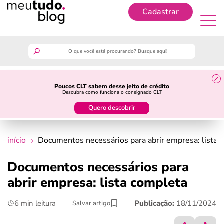
Cadastrar
Cadastrar
meutudo
Poucos CLT sabem desse jeito de crédito
Descubra como funciona o consignado CLT
guia do trabalhador
Quero descobrir
finanças
início
Documentos necessários para abrir empresa: lista 
benefícios
Documentos necessários para
abrir empresa: lista completa
crédito fácil
6 min leitura
Publicação:
18/11/2024
Salvar artigo
últimas notícias