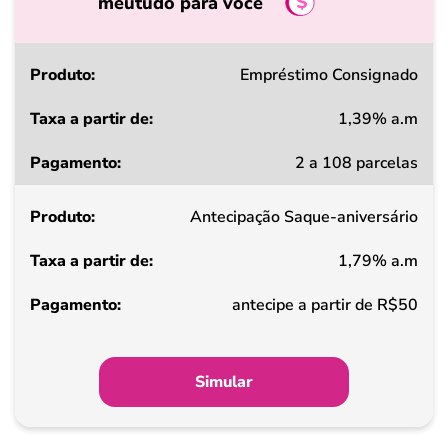
meutudo para você
Produto
Empréstimo Consignado
1,39% a.m
Taxa
2 a 108 parcelas
a
partir
Antecipação Saque-aniversário
de
1,79% a.m
Pagamento
antecipe a partir de R$50
Simular