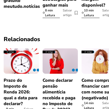
gratuito
ganhar mais
disponível?
meutudo.notícias
8 min
10 min
Salvar
Salv
artigo
arti
Leitura
Leitura
Relacionados
Prazo do
Como declarar
Como compra
Imposto de
pensão
financiar car
Renda 2026:
alimentícia
com nome su
qual a data para
recebida e paga
(negativado)
declarar?
no Imposto de
14 min
Salv
arti
Leitura
9 min