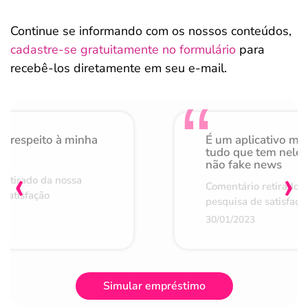
Continue se informando com os nossos conteúdos,
cadastre-se gratuitamente no formulário
para
recebê-los diretamente em seu e-mail.
o respeito à minha
É um aplicativo mu
de
tudo que tem nele 
não fake news
‹
›
retirado da nossa
Comentário retirado 
 satisfação
pesquisa de satisfaçã
30/01/2023
Simular empréstimo