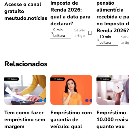
Imposto de
pensão
Acesse o canal
Renda 2026:
alimentícia
gratuito
qual a data para
recebida e p
meutudo.notícias
declarar?
no Imposto 
Renda 2026
9 min
Salvar
artigo
Leitura
10 min
Salv
arti
Leitura
Relacionados
Tem como fazer
Empréstimo com
Empréstimo
empréstimo sem
garantia de
10.000 reais:
margem
veículo: qual
quanto vou