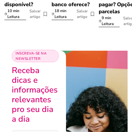
disponível?
banco oferece?
pagar? Opçõe
parcelas
10 min
18 min
Salvar
Salvar
artigo
artigo
Leitura
Leitura
9 min
Salv
arti
Leitura
INSCREVA-SE NA
NEWSLETTER
Receba
dicas e
informações
relevantes
pro seu dia
a dia