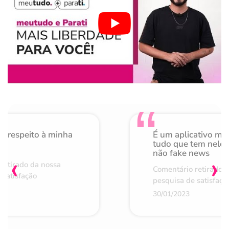
o respeito à minha
É um aplicativo mu
de
tudo que tem nele 
não fake news
‹
›
retirado da nossa
Comentário retirado 
 satisfação
pesquisa de satisfaçã
30/01/2023