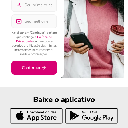
Ao clicar em 'Continuar', declaro
que conheço a
Política de
Privacidade
da meutudo e
autorizo a utilização das minhas
informações para receber e-
mails e notificações.
Continuar
Baixe o aplicativo