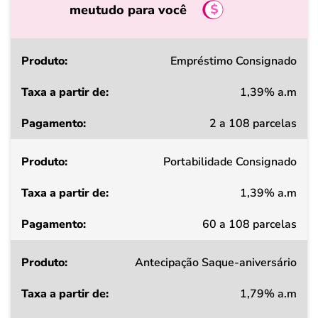
meutudo para você
Produto
Empréstimo Consignado
1,39% a.m
Taxa
2 a 108 parcelas
a
partir
Portabilidade Consignado
de
1,39% a.m
Pagamento
60 a 108 parcelas
Antecipação Saque-aniversário
1,79% a.m