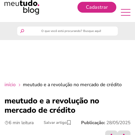
Cadastrar
Cadastrar
meutudo
guia do trabalhador
finanças
início
meutudo e a revolução no mercado de crédito
benefícios
meutudo e a revolução no
mercado de crédito
crédito fácil
6 min leitura
Publicação:
28/05/2025
Salvar artigo
últimas notícias