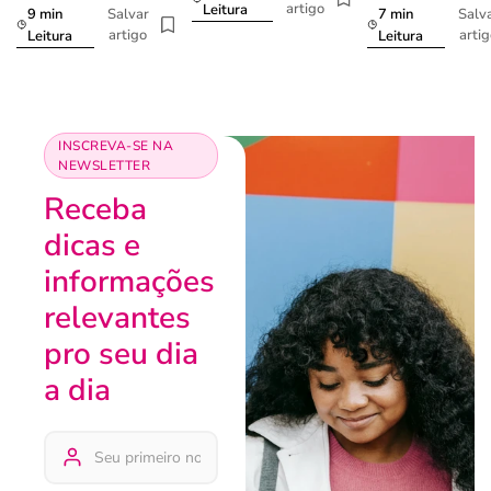
artigo
Leitura
9 min
7 min
Salvar
Salv
artigo
arti
Leitura
Leitura
INSCREVA-SE NA
NEWSLETTER
Receba
dicas e
informações
relevantes
pro seu dia
a dia