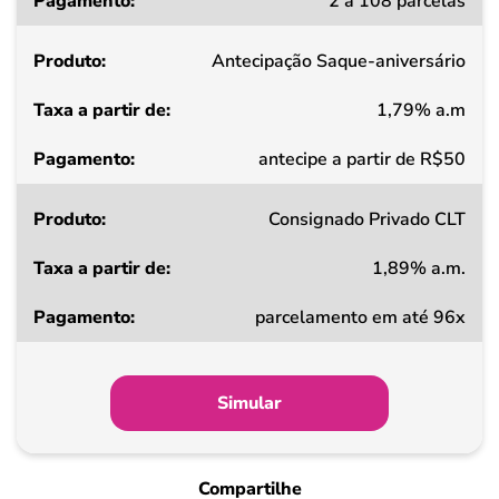
2 a 108 parcelas
a
partir
Antecipação Saque-aniversário
de
1,79% a.m
Pagamento
antecipe a partir de R$50
Consignado Privado CLT
1,89% a.m.
parcelamento em até 96x
Simular
Compartilhe