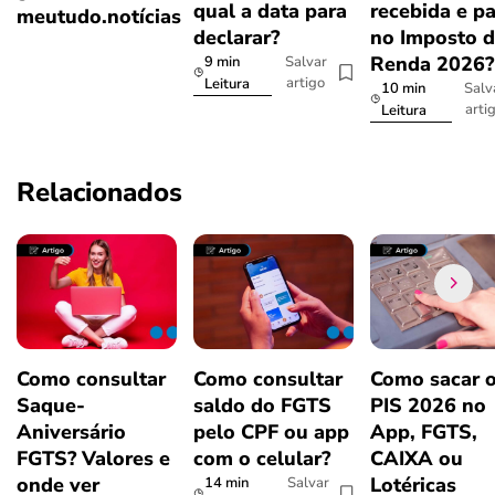
qual a data para
recebida e p
meutudo.notícias
declarar?
no Imposto 
Renda 2026
9 min
Salvar
artigo
Leitura
10 min
Salv
arti
Leitura
Relacionados
Como consultar
Como consultar
Como sacar 
Saque-
saldo do FGTS
PIS 2026 no
Aniversário
pelo CPF ou app
App, FGTS,
FGTS? Valores e
com o celular?
CAIXA ou
onde ver
Lotéricas
14 min
Salvar