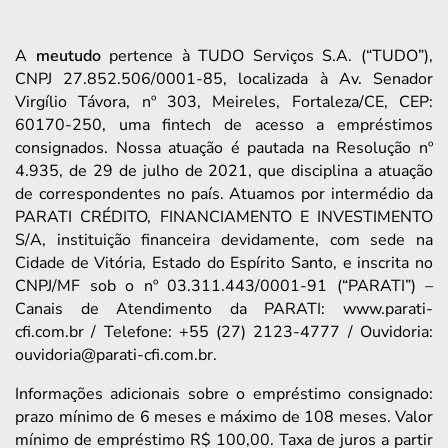
A
meutudo
pertence à TUDO Serviços S.A. (“TUDO”),
CNPJ 27.852.506/0001-85, localizada à Av. Senador
Virgílio Távora, nº 303, Meireles, Fortaleza/CE, CEP:
60170-250, uma fintech de acesso a empréstimos
consignados. Nossa atuação é pautada na Resolução nº
4.935, de 29 de julho de 2021, que disciplina a atuação
de correspondentes no país. Atuamos por intermédio da
PARATI CRÉDITO, FINANCIAMENTO E INVESTIMENTO
S/A, instituição financeira devidamente, com sede na
Cidade de Vitória, Estado do Espírito Santo, e inscrita no
CNPJ/MF sob o nº 03.311.443/0001-91 (“PARATI”) –
Canais de Atendimento da PARATI: www.parati-
cfi.com.br / Telefone: +55 (27) 2123-4777 / Ouvidoria:
ouvidoria@parati-cfi.com.br.
Informações adicionais sobre o empréstimo consignado:
prazo mínimo de 6 meses e máximo de 108 meses. Valor
mínimo de empréstimo R$ 100,00. Taxa de juros a partir