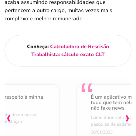
acaba assumindo responsabilidades que
pertencem a outro cargo, muitas vezes mais
complexo e melhor remunerado.
Conheça:
Calculadora de Rescisão
Trabalhista: cálculo exato CLT
o respeito à minha
É um aplicativo mu
de
tudo que tem nele 
não fake news
‹
›
retirado da nossa
Comentário retirado 
 satisfação
pesquisa de satisfaçã
30/01/2023