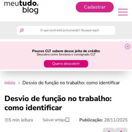
Cadastrar
Cadastrar
meutudo
Poucos CLT sabem desse jeito de crédito
Descubra como funciona o consignado CLT
guia do trabalhador
Quero descobrir
finanças
início
Desvio de função no trabalho: como identificar
benefícios
Desvio de função no trabalho:
como identificar
crédito fácil
5 min leitura
Publicação:
28/11/2025
Salvar artigo
últimas notícias