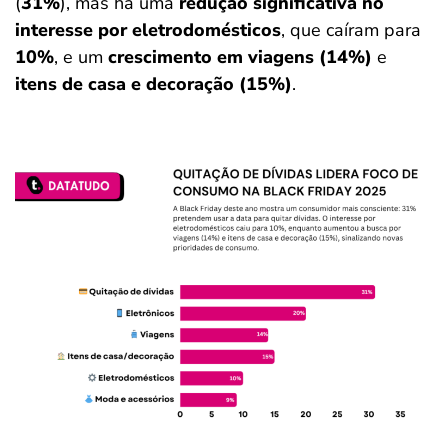
(
31%
), mas há uma
redução significativa no
interesse por eletrodomésticos
, que caíram para
10%
, e um
crescimento em viagens (14%)
e
itens de casa e decoração (15%)
.