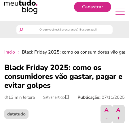
Cadastrar
Cadastrar
meutudo
início
Black Friday 2025: como os consumidores vão gastar
guia do trabalhador
Black Friday 2025: como os
finanças
consumidores vão gastar, pagar e
evitar golpes
benefícios
13 min leitura
Publicação:
07/11/2025
Salvar artigo
crédito fácil
A
A
datatudo
-
+
últimas notícias