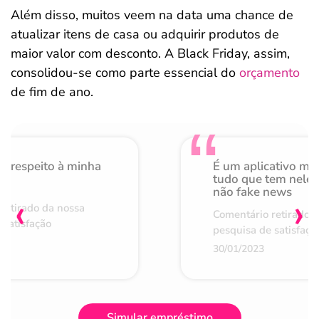
Além disso, muitos veem na data uma chance de
atualizar itens de casa ou adquirir produtos de
maior valor com desconto. A Black Friday, assim,
consolidou-se como parte essencial do
orçamento
de fim de ano.
o respeito à minha
É um aplicativo mu
de
tudo que tem nele 
não fake news
‹
›
retirado da nossa
Comentário retirado 
 satisfação
pesquisa de satisfaçã
30/01/2023
Simular empréstimo