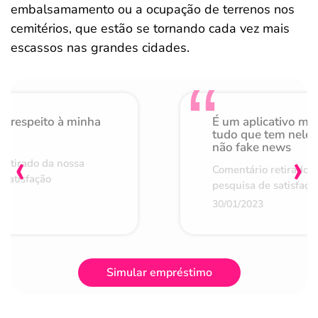
embalsamamento ou a ocupação de terrenos nos
cemitérios, que estão se tornando cada vez mais
escassos nas grandes cidades.
o respeito à minha
É um aplicativo mu
de
tudo que tem nele 
não fake news
‹
›
retirado da nossa
Comentário retirado 
 satisfação
pesquisa de satisfaçã
30/01/2023
Simular empréstimo