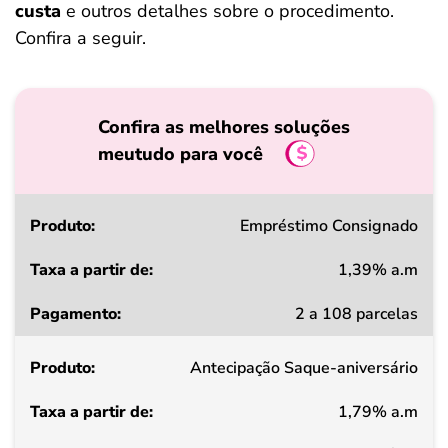
custa
e outros detalhes sobre o procedimento.
Confira a seguir.
Confira as melhores soluções
meutudo para você
Produto
Empréstimo Consignado
1,39% a.m
Taxa
2 a 108 parcelas
a
partir
Antecipação Saque-aniversário
de
1,79% a.m
Pagamento