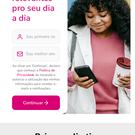
pro seu dia
a dia
Ao clicar em 'Continuar', declaro
que conheço a
Política de
Privacidade
da meutudo e
autorizo a utilização das minhas
informações para receber e-
mails e notificações.
Continuar