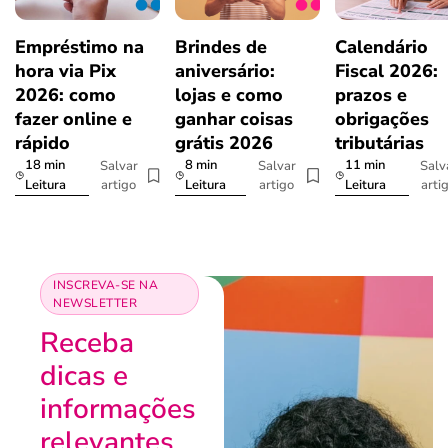
Empréstimo na
Brindes de
Calendário
hora via Pix
aniversário:
Fiscal 2026:
2026: como
lojas e como
prazos e
fazer online e
ganhar coisas
obrigações
rápido
grátis 2026
tributárias
18 min
8 min
11 min
Salvar
Salvar
Salv
artigo
artigo
arti
Leitura
Leitura
Leitura
INSCREVA-SE NA
NEWSLETTER
Receba
dicas e
informações
relevantes