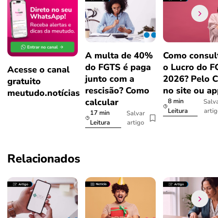
A multa de 40%
Como consul
do FGTS é paga
o Lucro do 
Acesse o canal
junto com a
2026? Pelo 
gratuito
rescisão? Como
no site ou a
meutudo.notícias
calcular
8 min
Salv
arti
Leitura
17 min
Salvar
artigo
Leitura
Relacionados