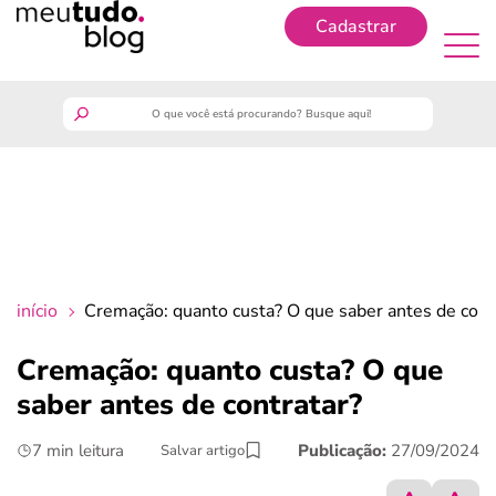
Cadastrar
Cadastrar
meutudo
guia do trabalhador
finanças
início
Cremação: quanto custa? O que saber antes de cont
benefícios
Cremação: quanto custa? O que
saber antes de contratar?
crédito fácil
7 min leitura
Publicação:
27/09/2024
Salvar artigo
últimas notícias