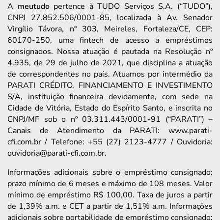
A
meutudo
pertence à TUDO Serviços S.A. (“TUDO”),
CNPJ 27.852.506/0001-85, localizada à Av. Senador
Virgílio Távora, nº 303, Meireles, Fortaleza/CE, CEP:
60170-250, uma fintech de acesso a empréstimos
consignados. Nossa atuação é pautada na Resolução nº
4.935, de 29 de julho de 2021, que disciplina a atuação
de correspondentes no país. Atuamos por intermédio da
PARATI CRÉDITO, FINANCIAMENTO E INVESTIMENTO
S/A, instituição financeira devidamente, com sede na
Cidade de Vitória, Estado do Espírito Santo, e inscrita no
CNPJ/MF sob o nº 03.311.443/0001-91 (“PARATI”) –
Canais de Atendimento da PARATI: www.parati-
cfi.com.br / Telefone: +55 (27) 2123-4777 / Ouvidoria:
ouvidoria@parati-cfi.com.br.
Informações adicionais sobre o empréstimo consignado:
prazo mínimo de 6 meses e máximo de 108 meses. Valor
mínimo de empréstimo R$ 100,00. Taxa de juros a partir
de 1,39% a.m. e CET a partir de 1,51% a.m. Informações
adicionais sobre portabilidade de empréstimo consignado: