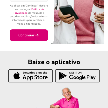
Ao clicar em 'Continuar', declaro
que conheço a
Política de
Privacidade
da meutudo e
autorizo a utilização das minhas
informações para receber e-
mails e notificações.
Continuar
Baixe o aplicativo