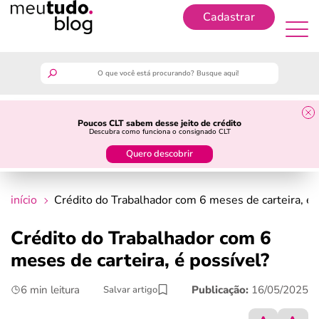
Cadastrar
Cadastrar
meutudo
Poucos CLT sabem desse jeito de crédito
Descubra como funciona o consignado CLT
guia do trabalhador
Quero descobrir
finanças
início
Crédito do Trabalhador com 6 meses de carteira, é 
benefícios
Crédito do Trabalhador com 6
meses de carteira, é possível?
crédito fácil
6 min leitura
Publicação:
16/05/2025
Salvar artigo
últimas notícias