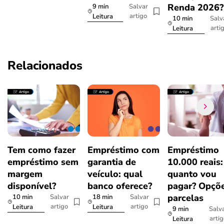
Renda 2026
9 min
Salvar
artigo
Leitura
10 min
Salv
arti
Leitura
Relacionados
Tem como fazer
Empréstimo com
Empréstimo
empréstimo sem
garantia de
10.000 reais:
margem
veículo: qual
quanto vou
disponível?
banco oferece?
pagar? Opçõe
parcelas
10 min
18 min
Salvar
Salvar
artigo
artigo
Leitura
Leitura
9 min
Salv
arti
Leitura