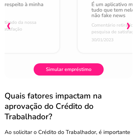
o respeito à minha
É um aplicativo mu
de
tudo que tem nele 
não fake news
‹
›
retirado da nossa
Comentário retirado 
 satisfação
pesquisa de satisfaçã
30/01/2023
Simular empréstimo
Quais fatores impactam na
aprovação do Crédito do
Trabalhador?
Ao solicitar o Crédito do Trabalhador, é importante