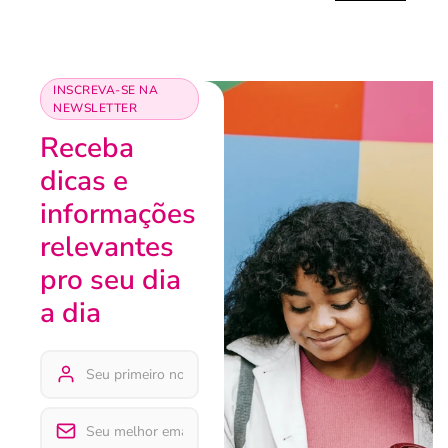
INSCREVA-SE NA
NEWSLETTER
Receba
dicas e
informações
relevantes
pro seu dia
a dia