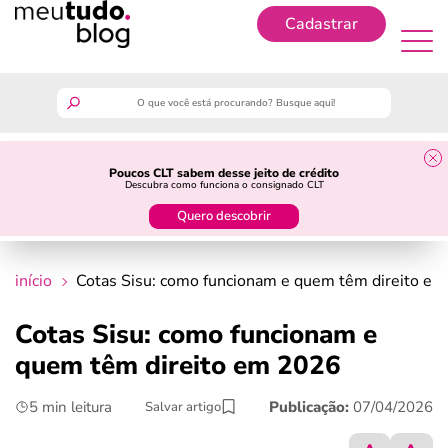
Cadastrar
Cadastrar
meutudo
Poucos CLT sabem desse jeito de crédito
Descubra como funciona o consignado CLT
guia do trabalhador
Quero descobrir
finanças
início
Cotas Sisu: como funcionam e quem têm direito e
benefícios
Cotas Sisu: como funcionam e
quem têm direito em 2026
crédito fácil
5 min leitura
Publicação:
07/04/2026
Salvar artigo
últimas notícias