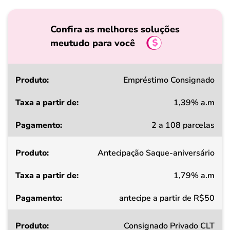
Confira as melhores soluções
meutudo para você
Produto
Empréstimo Consignado
1,39% a.m
Taxa
2 a 108 parcelas
a
partir
Antecipação Saque-aniversário
de
1,79% a.m
Pagamento
antecipe a partir de R$50
Consignado Privado CLT