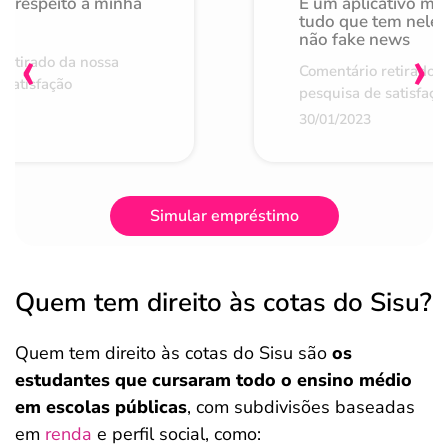
o respeito à minha
É um aplicativo mu
de
tudo que tem nele 
não fake news
‹
›
retirado da nossa
Comentário retirado 
 satisfação
pesquisa de satisfaçã
30/01/2023
Simular empréstimo
Quem tem direito às cotas do Sisu?
Quem tem direito às cotas do Sisu são
os
estudantes que cursaram todo o ensino médio
em escolas públicas
, com subdivisões baseadas
em
renda
e perfil social, como: