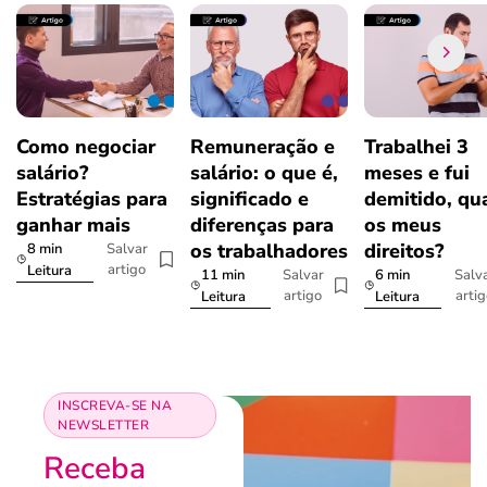
Como negociar
Remuneração e
Trabalhei 3
salário?
salário: o que é,
meses e fui
Estratégias para
significado e
demitido, qu
ganhar mais
diferenças para
os meus
os trabalhadores
direitos?
8 min
Salvar
artigo
Leitura
11 min
6 min
Salvar
Salv
artigo
arti
Leitura
Leitura
INSCREVA-SE NA
NEWSLETTER
Receba