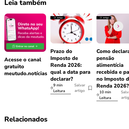
Leia também
Prazo do
Como declar
Imposto de
pensão
Acesse o canal
Renda 2026:
alimentícia
gratuito
qual a data para
recebida e p
meutudo.notícias
declarar?
no Imposto 
Renda 2026
9 min
Salvar
artigo
Leitura
10 min
Salv
arti
Leitura
Relacionados