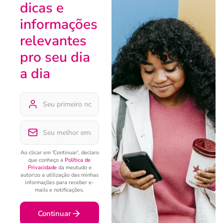
dicas e
informações
relevantes
pro seu dia
a dia
Ao clicar em 'Continuar', declaro
que conheço a
Política de
Privacidade
da meutudo e
autorizo a utilização das minhas
informações para receber e-
mails e notificações.
Continuar