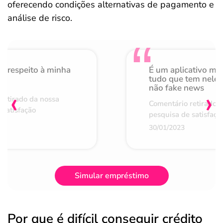
oferecendo condições alternativas de pagamento e
análise de risco.
o respeito à minha
É um aplicativo mu
de
tudo que tem nele 
não fake news
‹
›
retirado da nossa
Comentário retirado 
 satisfação
pesquisa de satisfaçã
30/01/2023
Simular empréstimo
Por que é difícil conseguir crédito