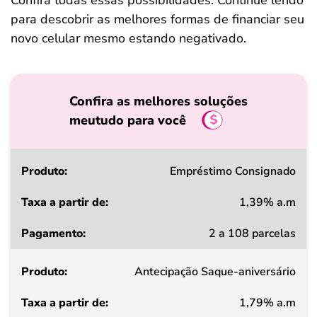
Confira todas essas possibilidades. Continue lendo
para descobrir as melhores formas de financiar seu
novo celular mesmo estando negativado.
Confira as melhores soluções
meutudo para você
Produto
Empréstimo Consignado
1,39% a.m
Taxa
2 a 108 parcelas
a
partir
Antecipação Saque-aniversário
de
1,79% a.m