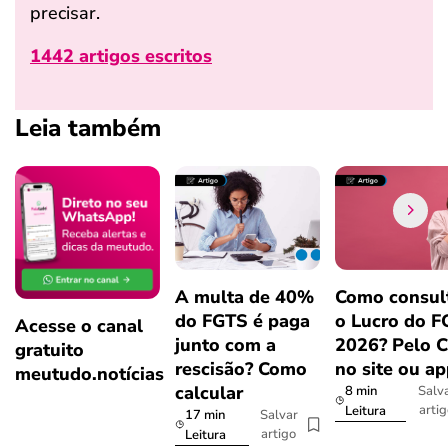
precisar.
1442 artigos escritos
Leia também
A multa de 40%
Como consul
do FGTS é paga
o Lucro do 
Acesse o canal
junto com a
2026? Pelo 
gratuito
rescisão? Como
no site ou a
meutudo.notícias
calcular
8 min
Salv
arti
Leitura
17 min
Salvar
artigo
Leitura