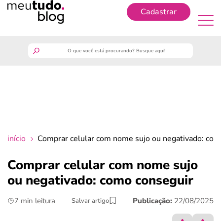
Cadastrar
Cadastrar
meutudo
guia do trabalhador
finanças
início
Comprar celular com nome sujo ou negativado: com
benefícios
Comprar celular com nome sujo
ou negativado: como conseguir
crédito fácil
7 min leitura
Publicação:
22/08/2025
Salvar artigo
últimas notícias