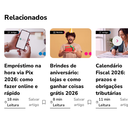
Relacionados
Empréstimo na
Brindes de
Calendário
hora via Pix
aniversário:
Fiscal 2026:
2026: como
lojas e como
prazos e
fazer online e
ganhar coisas
obrigações
rápido
grátis 2026
tributárias
18 min
8 min
11 min
Salvar
Salvar
Salv
artigo
artigo
arti
Leitura
Leitura
Leitura