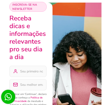
INSCREVA-SE NA
NEWSLETTER
Receba
dicas e
informações
relevantes
pro seu dia
a dia
Ao clicar em 'Continuar', declaro
que conheço a
Política de
Privacidade
da meutudo e
autorizo a utilização das minhas