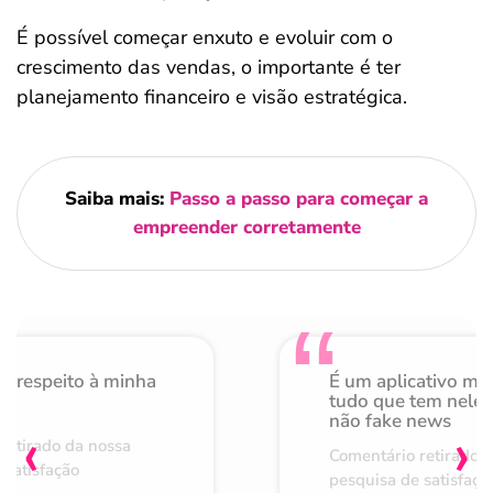
É possível começar enxuto e evoluir com o
crescimento das vendas, o importante é ter
planejamento financeiro e visão estratégica.
Saiba mais:
Passo a passo para começar a
empreender corretamente
o respeito à minha
É um aplicativo mu
de
tudo que tem nele 
não fake news
‹
›
retirado da nossa
Comentário retirado 
 satisfação
pesquisa de satisfaçã