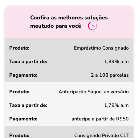
Confira as melhores soluções
meutudo para você
Produto
Empréstimo Consignado
1,39% a.m
Taxa
2 a 108 parcelas
a
partir
Antecipação Saque-aniversário
de
1,79% a.m
Pagamento
antecipe a partir de R$50
Consignado Privado CLT