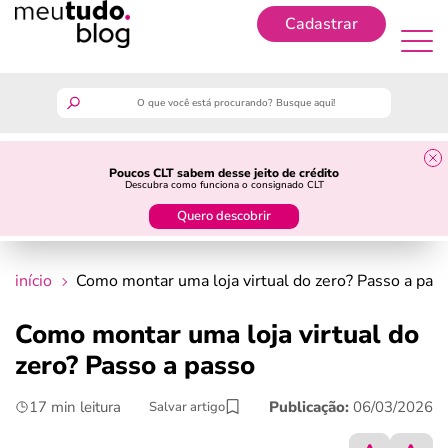
Cadastrar
Cadastrar
meutudo
Poucos CLT sabem desse jeito de crédito
Descubra como funciona o consignado CLT
guia do trabalhador
Quero descobrir
finanças
início
Como montar uma loja virtual​ do zero? Passo a pas
benefícios
Como montar uma loja virtual​ do
zero? Passo a passo
crédito fácil
17 min leitura
Publicação:
06/03/2026
Salvar artigo
últimas notícias