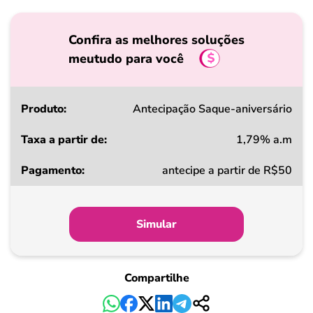
Confira as melhores soluções
meutudo para você
Produto
Antecipação Saque-aniversário
1,79% a.m
Taxa
antecipe a partir de R$50
a
partir
de
Simular
Pagamento
Compartilhe