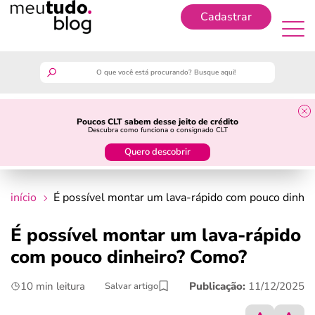
Cadastrar
Cadastrar
meutudo
Poucos CLT sabem desse jeito de crédito
Descubra como funciona o consignado CLT
guia do trabalhador
Quero descobrir
finanças
início
É possível montar um lava-rápido com pouco dinhe
benefícios
É possível montar um lava-rápido
com pouco dinheiro? Como?
crédito fácil
10 min leitura
Publicação:
11/12/2025
Salvar artigo
últimas notícias