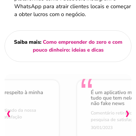
WhatsApp para atrair clientes locais e começar
a obter lucros com o negócio.
Saiba mais:
Como empreender do zero e com
pouco dinheiro: ideias e dicas
o respeito à minha
É um aplicativo mu
de
tudo que tem nele 
não fake news
‹
›
retirado da nossa
Comentário retirado 
 satisfação
pesquisa de satisfaçã
30/01/2023