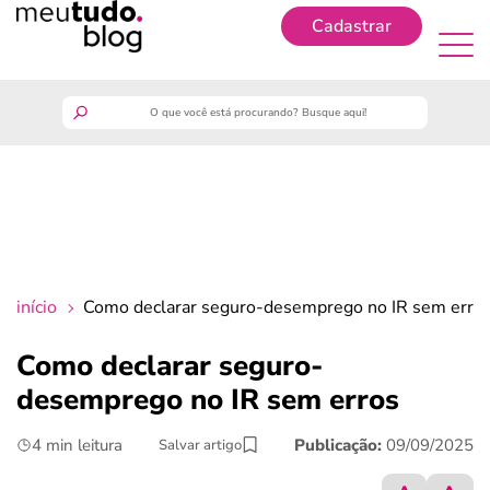
Cadastrar
Cadastrar
meutudo
guia do trabalhador
finanças
início
Como declarar seguro-desemprego no IR sem erro
benefícios
Como declarar seguro-
desemprego no IR sem erros
crédito fácil
4 min leitura
Publicação:
09/09/2025
Salvar artigo
últimas notícias