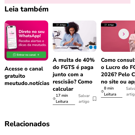
Leia também
A multa de 40%
Como consul
do FGTS é paga
o Lucro do 
Acesse o canal
junto com a
2026? Pelo 
gratuito
rescisão? Como
no site ou a
meutudo.notícias
calcular
8 min
Salv
arti
Leitura
17 min
Salvar
artigo
Leitura
Relacionados