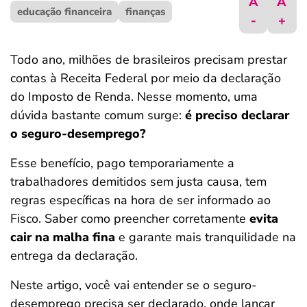
A
A
educação financeira
ferramentas
finanças
-
+
Todo ano, milhões de brasileiros precisam prestar
contas à Receita Federal por meio da declaração
do Imposto de Renda. Nesse momento, uma
dúvida bastante comum surge:
é preciso declarar
o seguro-desemprego?
Esse benefício, pago temporariamente a
trabalhadores demitidos sem justa causa, tem
regras específicas na hora de ser informado ao
Fisco. Saber como preencher corretamente
evita
cair na malha fina
e garante mais tranquilidade na
entrega da declaração.
Neste artigo, você vai entender se o seguro-
desemprego precisa ser declarado, onde lançar