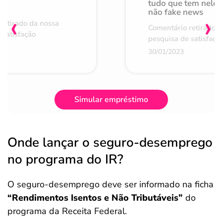
de
tudo que tem nele 
não fake news
‹
›
retirado da nossa
Comentário retirado 
 satisfação
pesquisa de satisfaçã
30/01/2023
Simular empréstimo
Onde lançar o seguro-desemprego
no programa do IR?
O seguro-desemprego deve ser informado na ficha
“Rendimentos Isentos e Não Tributáveis”
do
programa da Receita Federal.