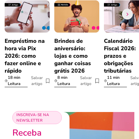
Empréstimo na
Brindes de
Calendário
hora via Pix
aniversário:
Fiscal 2026:
2026: como
lojas e como
prazos e
fazer online e
ganhar coisas
obrigações
rápido
grátis 2026
tributárias
18 min
8 min
11 min
Salvar
Salvar
Salv
artigo
artigo
arti
Leitura
Leitura
Leitura
INSCREVA-SE NA
NEWSLETTER
Receba