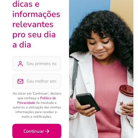
dicas e
informações
relevantes
pro seu dia
a dia
Ao clicar em 'Continuar', declaro
que conheço a
Política de
Privacidade
da meutudo e
autorizo a utilização das minhas
informações para receber e-
mails e notificações.
Continuar