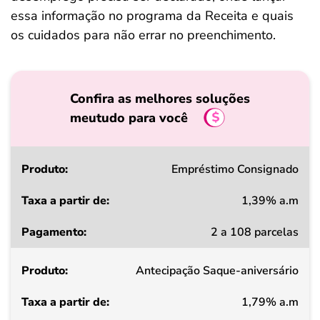
essa informação no programa da Receita e quais
os cuidados para não errar no preenchimento.
Confira as melhores soluções
meutudo para você
Produto
Empréstimo Consignado
1,39% a.m
Taxa
2 a 108 parcelas
a
partir
Antecipação Saque-aniversário
de
1,79% a.m