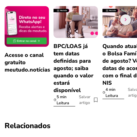
BPC/LOAS já
Quando atual
tem datas
o Bolsa Famí
Acesse o canal
definidas para
de agosto? V
gratuito
agosto; saiba
datas de aco
meutudo.notícias
quando o valor
com o final 
estará
NIS
disponível
4 min
Salv
arti
Leitura
5 min
Salvar
artigo
Leitura
Relacionados