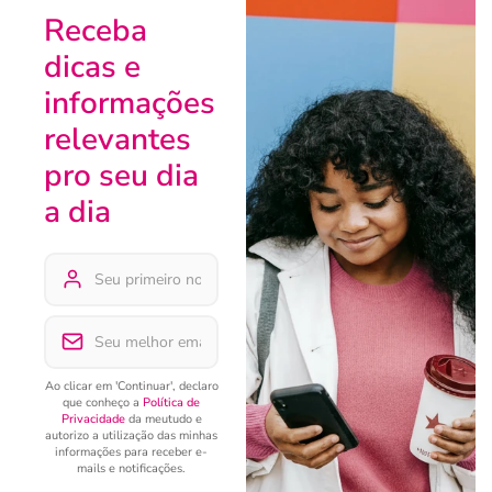
Receba
dicas e
informações
relevantes
pro seu dia
a dia
Ao clicar em 'Continuar', declaro
que conheço a
Política de
Privacidade
da meutudo e
autorizo a utilização das minhas
informações para receber e-
mails e notificações.