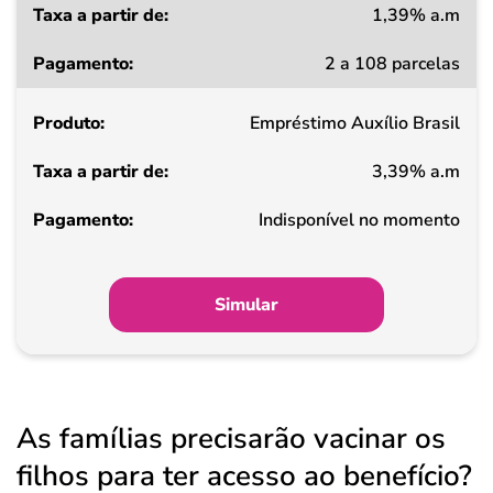
1,39% a.m
Taxa
2 a 108 parcelas
a
partir
Empréstimo Auxílio Brasil
de
3,39% a.m
Pagamento
Indisponível no momento
Simular
As famílias precisarão vacinar os
filhos para ter acesso ao benefício?