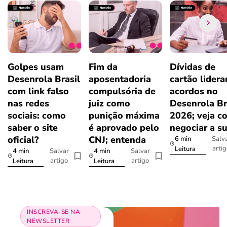
Golpes usam
Fim da
Dívidas de
Desenrola Brasil
aposentadoria
cartão lider
com link falso
compulsória de
acordos no
nas redes
juiz como
Desenrola Br
sociais: como
punição máxima
2026; veja c
saber o site
é aprovado pelo
negociar a s
oficial?
CNJ; entenda
6 min
Salv
arti
Leitura
4 min
4 min
Salvar
Salvar
artigo
artigo
Leitura
Leitura
INSCREVA-SE NA
NEWSLETTER