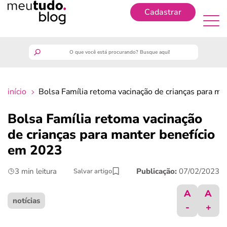
Cadastrar
Cadastrar
meutudo
início
Bolsa Família retoma vacinação de crianças para m
guia do trabalhador
Bolsa Família retoma vacinação
finanças
de crianças para manter benefício
em 2023
benefícios
3 min leitura
Publicação:
07/02/2023
Salvar artigo
crédito fácil
A
A
notícias
-
+
últimas notícias