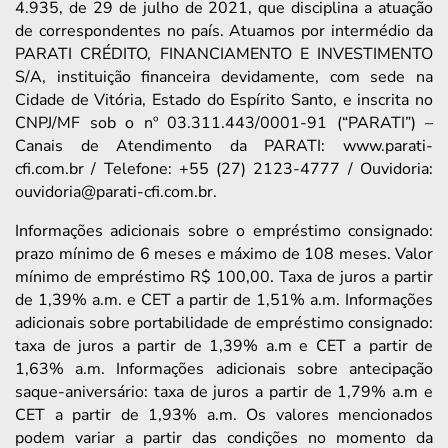
4.935, de 29 de julho de 2021, que disciplina a atuação
de correspondentes no país. Atuamos por intermédio da
PARATI CRÉDITO, FINANCIAMENTO E INVESTIMENTO
S/A, instituição financeira devidamente, com sede na
Cidade de Vitória, Estado do Espírito Santo, e inscrita no
CNPJ/MF sob o nº 03.311.443/0001-91 (“PARATI”) –
Canais de Atendimento da PARATI: www.parati-
cfi.com.br / Telefone: +55 (27) 2123-4777 / Ouvidoria:
ouvidoria@parati-cfi.com.br.
Informações adicionais sobre o empréstimo consignado:
prazo mínimo de 6 meses e máximo de 108 meses. Valor
mínimo de empréstimo R$ 100,00. Taxa de juros a partir
de 1,39% a.m. e CET a partir de 1,51% a.m. Informações
adicionais sobre portabilidade de empréstimo consignado:
taxa de juros a partir de 1,39% a.m e CET a partir de
1,63% a.m. Informações adicionais sobre antecipação
saque-aniversário: taxa de juros a partir de 1,79% a.m e
CET a partir de 1,93% a.m. Os valores mencionados
podem variar a partir das condições no momento da