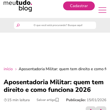
Cadastrar
Cadastrar
meutudo
guia do trabalhador
finanças
início
Aposentadoria Militar: quem tem direito e como fu
benefícios
Aposentadoria Militar: quem tem
direito e como funciona 2026
crédito fácil
15 min leitura
Publicação:
15/01/2026
Salvar artigo
últimas notícias