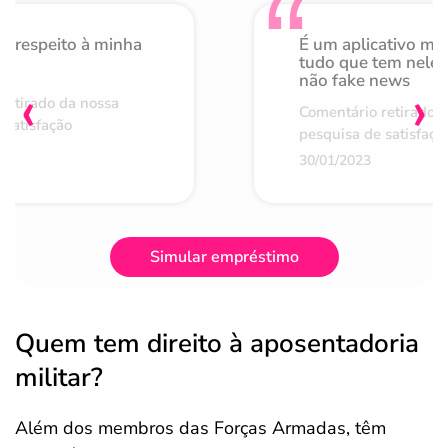
o respeito à minha
É um aplicativo mu
de
tudo que tem nele 
não fake news
‹
›
retirado da nossa
Comentário retirado 
 satisfação
pesquisa de satisfaçã
30/01/2023
Simular empréstimo
Quem tem direito à aposentadoria
militar?
Além dos membros das Forças Armadas, têm