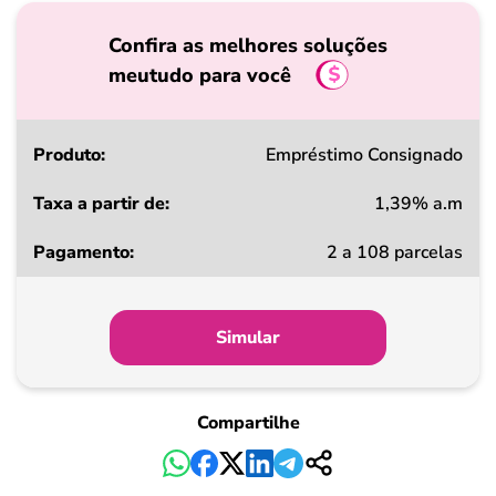
Confira as melhores soluções
meutudo para você
Produto
Empréstimo Consignado
1,39% a.m
Taxa
2 a 108 parcelas
a
partir
de
Simular
Pagamento
Compartilhe