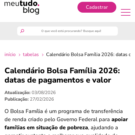
Cadastrar
Cadastrar
meutudo
início
tabelas
Calendário Bolsa Família 2026: datas de
guia do trabalhador
Calendário Bolsa Família 2026:
finanças
datas de pagamentos e valor
Atualização:
03/08/2026
benefícios
Publicação:
27/02/2026
crédito fácil
O Bolsa Família é um programa de transferência
de renda criado pelo Governo Federal para
apoiar
últimas notícias
famílias em situação de pobreza
, ajudando a