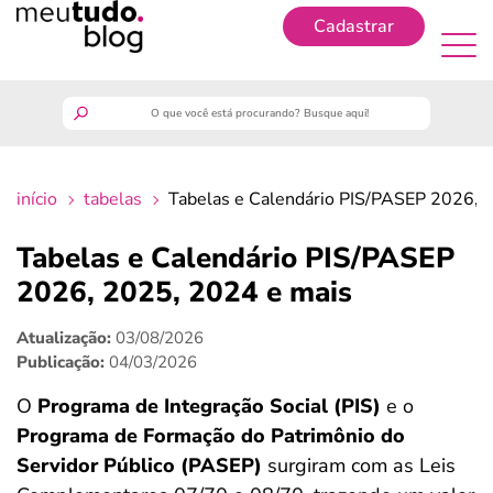
Cadastrar
Cadastrar
meutudo
início
tabelas
Tabelas e Calendário PIS/PASEP 2026, 
guia do trabalhador
Tabelas e Calendário PIS/PASEP
finanças
2026, 2025, 2024 e mais
Atualização:
03/08/2026
benefícios
Publicação:
04/03/2026
crédito fácil
O
Programa de Integração Social (PIS)
e o
Programa de Formação do Patrimônio do
últimas notícias
Servidor Público (PASEP)
surgiram com as Leis