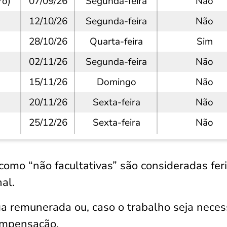
ro)
07/09/26
Segunda-feira
Não
12/10/26
Segunda-feira
Não
28/10/26
Quarta-feira
Sim
02/11/26
Segunda-feira
Não
15/11/26
Domingo
Não
20/11/26
Sexta-feira
Não
25/12/26
Sexta-feira
Não
omo “não facultativas” são consideradas fer
nal.
ga remunerada ou, caso o trabalho seja neces
ompensação.