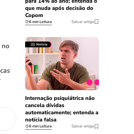
para 14% ao ano; entenda o
que muda após decisão do
Copom
6 min Leitura
Salvar artigo
o no
ocas
r
Internação psiquiátrica não
cancela dívidas
automaticamente; entenda a
notícia falsa
6 min Leitura
Salvar artigo