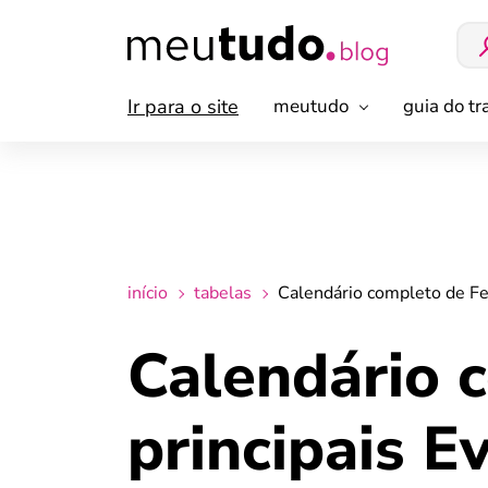
Ir para o site
meutudo
guia do t
início
tabelas
Calendário completo de Fe
Calendário 
principais E