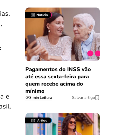
ias,
,
s
Pagamentos do INSS vão
até essa sexta-feira para
quem recebe acima do
mínimo
a e
3 min Leitura
Salvar artigo
sil.