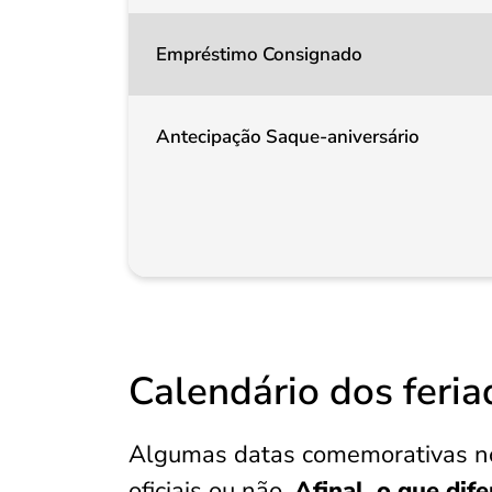
Empréstimo Consignado
Antecipação Saque-aniversário
Calendário dos feri
Algumas datas comemorativas no
oficiais ou não.
Afinal, o que dif