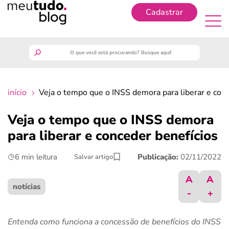
Cadastrar
Cadastrar
meutudo
início
Veja o tempo que o INSS demora para liberar e conc
guia do trabalhador
Veja o tempo que o INSS demora
finanças
para liberar e conceder benefícios
6 min leitura
Publicação:
02/11/2022
Salvar artigo
benefícios
A
A
crédito fácil
notícias
-
+
últimas notícias
Entenda como funciona a concessão de benefícios do INSS