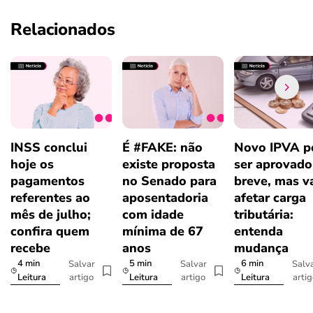
Relacionados
INSS conclui
É #FAKE: não
Novo IPVA p
hoje os
existe proposta
ser aprovad
pagamentos
no Senado para
breve, mas v
referentes ao
aposentadoria
afetar carga
mês de julho;
com idade
tributária:
confira quem
mínima de 67
entenda
recebe
anos
mudança
4 min
5 min
6 min
Salvar
Salvar
Salv
artigo
artigo
arti
Leitura
Leitura
Leitura