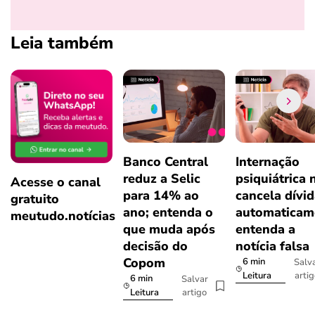
Leia também
Banco Central
Internação
reduz a Selic
psiquiátrica 
Acesse o canal
para 14% ao
cancela dívi
gratuito
ano; entenda o
automaticam
meutudo.notícias
que muda após
entenda a
decisão do
notícia falsa
Copom
6 min
Salv
arti
Leitura
6 min
Salvar
artigo
Leitura