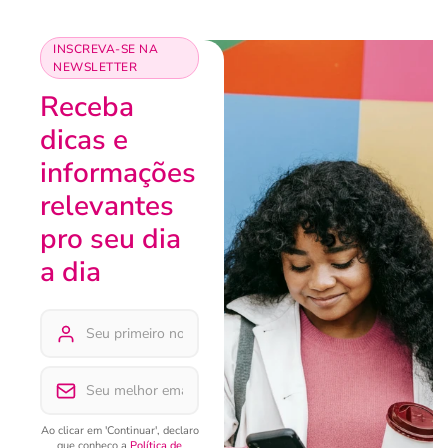
INSCREVA-SE NA
NEWSLETTER
Receba
dicas e
informações
relevantes
pro seu dia
a dia
Ao clicar em 'Continuar', declaro
que conheço a
Política de