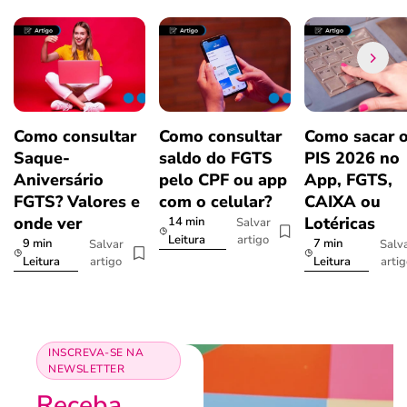
Como consultar
Como consultar
Como sacar 
Saque-
saldo do FGTS
PIS 2026 no
Aniversário
pelo CPF ou app
App, FGTS,
FGTS? Valores e
com o celular?
CAIXA ou
onde ver
Lotéricas
14 min
Salvar
artigo
Leitura
9 min
7 min
Salvar
Salv
artigo
arti
Leitura
Leitura
INSCREVA-SE NA
NEWSLETTER
Receba