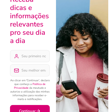
dicas e
informações
relevantes
pro seu dia
a dia
Ao clicar em 'Continuar', declaro
que conheço a
Política de
Privacidade
da meutudo e
autorizo a utilização das minhas
informações para receber e-
mails e notificações.
Continuar