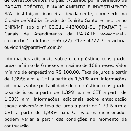
de correspondentes no país. Atuamos por intermédio da
PARATI CRÉDITO, FINANCIAMENTO E INVESTIMENTO
S/A, instituição financeira devidamente, com sede na
Cidade de Vitória, Estado do Espírito Santo, e inscrita no
CNPJ/MF sob o nº 03.311.443/0001-91 (“PARATI”) –
Canais de Atendimento da PARATI: www.parati-
cfi.com.br / Telefone: +55 (27) 2123-4777 / Ouvidoria:
ouvidoria@parati-cfi.com.br.
Informações adicionais sobre o empréstimo consignado:
prazo mínimo de 6 meses e máximo de 108 meses. Valor
mínimo de empréstimo R$ 100,00. Taxa de juros a partir
de 1,39% a.m. e CET a partir de 1,51% a.m. Informações
adicionais sobre portabilidade de empréstimo consignado:
taxa de juros a partir de 1,39% a.m e CET a partir de
1,63% a.m. Informações adicionais sobre antecipação
saque-aniversário: taxa de juros a partir de 1,79% a.m e
CET a partir de 1,93% a.m. Os valores mencionados
podem variar a partir das condições no momento da
contratação.