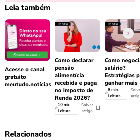
Leia também
Como declarar
Como negoci
pensão
salário?
Acesse o canal
alimentícia
Estratégias p
gratuito
recebida e paga
ganhar mais
meutudo.notícias
no Imposto de
8 min
Salv
arti
Leitura
Renda 2026?
10 min
Salvar
artigo
Leitura
Relacionados