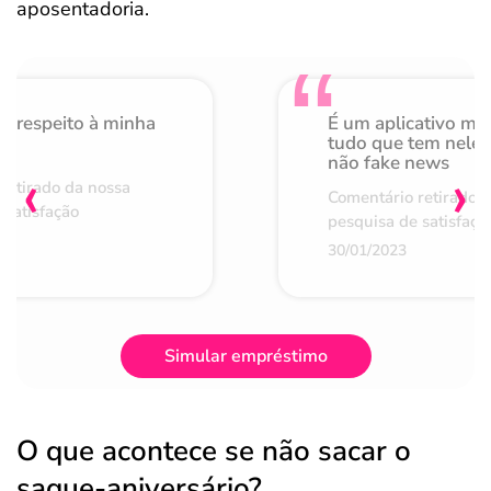
aposentadoria.
o respeito à minha
É um aplicativo mu
de
tudo que tem nele 
não fake news
‹
›
retirado da nossa
Comentário retirado 
 satisfação
pesquisa de satisfaçã
30/01/2023
Simular empréstimo
O que acontece se não sacar o
saque-aniversário?