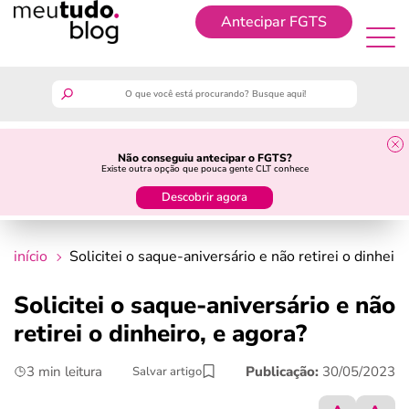
Antecipar FGTS
Antecipar FGTS
meutudo
Não conseguiu antecipar o FGTS?
Existe outra opção que pouca gente CLT conhece
guia do trabalhador
Descobrir agora
finanças
início
Solicitei o saque-aniversário e não retirei o dinheiro
benefícios
Solicitei o saque-aniversário e não
retirei o dinheiro, e agora?
crédito fácil
3 min leitura
Publicação:
30/05/2023
Salvar artigo
últimas notícias