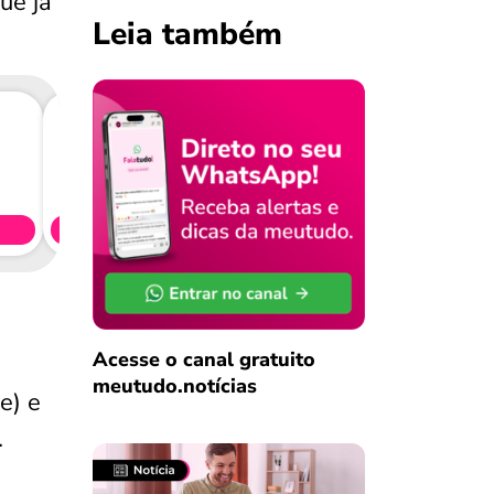
ue já
Leia também
Consig
CL
Simule 
Acesse o canal gratuito
meutudo.notícias
e) e
.