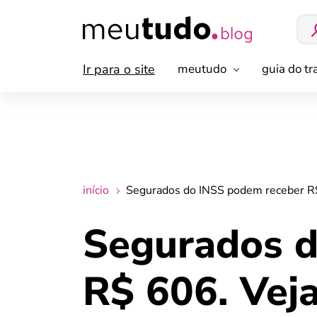
Ir para o site
meutudo
guia do t
início
Segurados do INSS podem receber R$
Segurados d
R$ 606. Vej