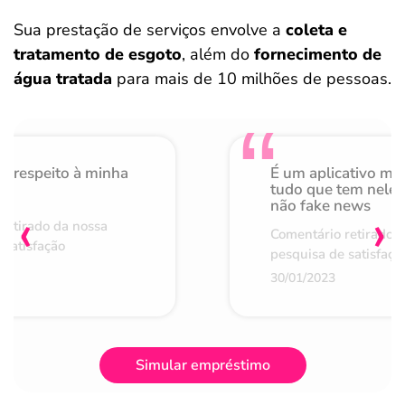
Sua prestação de serviços envolve a
coleta e
tratamento de esgoto
, além do
fornecimento de
água tratada
para mais de 10 milhões de pessoas.
o respeito à minha
É um aplicativo mu
de
tudo que tem nele 
não fake news
‹
›
retirado da nossa
Comentário retirado 
 satisfação
pesquisa de satisfaçã
30/01/2023
Simular empréstimo