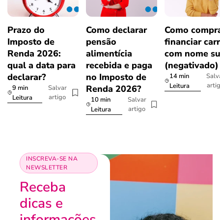
Prazo do
Como declarar
Como compra
Imposto de
pensão
financiar car
Renda 2026:
alimentícia
com nome su
qual a data para
recebida e paga
(negativado)
declarar?
no Imposto de
14 min
Salv
arti
Leitura
Renda 2026?
9 min
Salvar
artigo
Leitura
10 min
Salvar
artigo
Leitura
INSCREVA-SE NA
NEWSLETTER
Receba
dicas e
informações