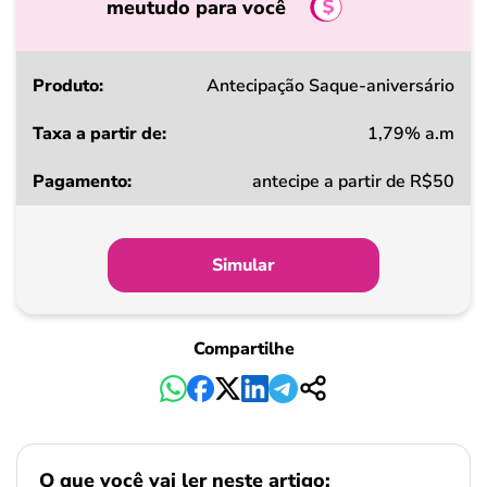
meutudo para você
Produto
Antecipação Saque-aniversário
1,79% a.m
Taxa
antecipe a partir de R$50
a
partir
de
Simular
Pagamento
Compartilhe
O que você vai ler neste artigo: