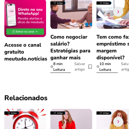
Como negociar
Tem como fa
salário?
empréstimo 
Acesse o canal
Estratégias para
margem
gratuito
ganhar mais
disponível?
meutudo.notícias
8 min
10 min
Salvar
Salv
artigo
arti
Leitura
Leitura
Relacionados