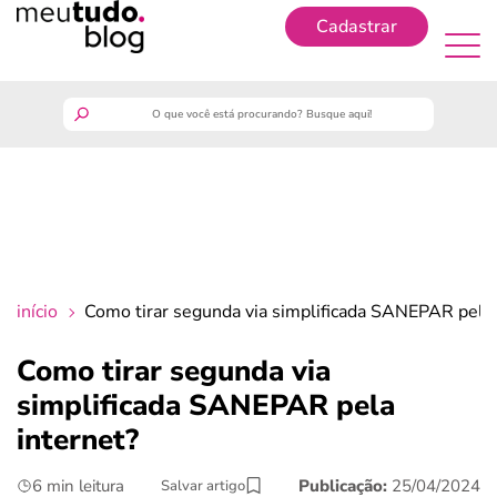
Cadastrar
Cadastrar
meutudo
guia do trabalhador
finanças
início
Como tirar segunda via simplificada SANEPAR pela 
benefícios
Como tirar segunda via
simplificada SANEPAR pela
crédito fácil
internet?
últimas notícias
6 min leitura
Publicação:
25/04/2024
Salvar artigo