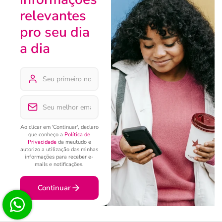
relevantes
pro seu dia
a dia
Ao clicar em 'Continuar', declaro
que conheço a
Política de
Privacidade
da meutudo e
autorizo a utilização das minhas
informações para receber e-
mails e notificações.
Continuar