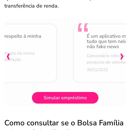
transferência de renda.
o respeito à minha
É um aplicativo mu
de
tudo que tem nele 
não fake news
‹
›
retirado da nossa
Comentário retirado 
 satisfação
pesquisa de satisfaçã
30/01/2023
Simular empréstimo
Como consultar se o Bolsa Família