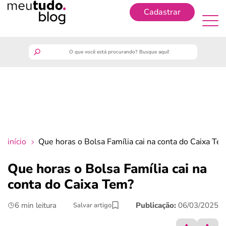
Cadastrar
Cadastrar
meutudo
guia do trabalhador
finanças
início
Que horas o Bolsa Família cai na conta do Caixa Te
benefícios
Que horas o Bolsa Família cai na
conta do Caixa Tem?
crédito fácil
6 min leitura
Publicação:
06/03/2025
Salvar artigo
últimas notícias