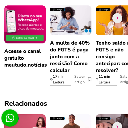
A multa de 40%
Tenho saldo
do FGTS é paga
FGTS e não
Acesse o canal
junto com a
consigo
gratuito
rescisão? Como
antecipar: c
meutudo.notícias
calcular
resolver?
17 min
11 min
Salvar
Salv
artigo
arti
Leitura
Leitura
Relacionados