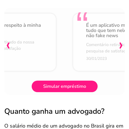
o respeito à minha
É um aplicativo mu
de
tudo que tem nele 
não fake news
‹
›
retirado da nossa
Comentário retirado 
 satisfação
pesquisa de satisfaçã
30/01/2023
Simular empréstimo
Quanto ganha um advogado?
O salário médio de um advogado no Brasil gira em