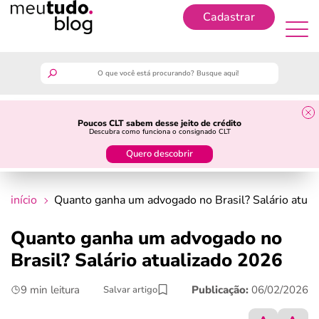
Cadastrar
Cadastrar
meutudo
Poucos CLT sabem desse jeito de crédito
Descubra como funciona o consignado CLT
guia do trabalhador
Quero descobrir
finanças
início
Quanto ganha um advogado no Brasil? Salário atua
benefícios
Quanto ganha um advogado no
Brasil? Salário atualizado 2026
crédito fácil
9 min leitura
Publicação:
06/02/2026
Salvar artigo
últimas notícias