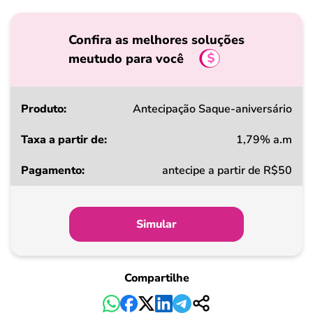
Confira as melhores soluções
meutudo para você
Produto
Antecipação Saque-aniversário
1,79% a.m
Taxa
antecipe a partir de R$50
a
partir
de
Simular
Pagamento
Compartilhe