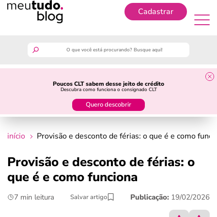
Cadastrar
Cadastrar
meutudo
Poucos CLT sabem desse jeito de crédito
Descubra como funciona o consignado CLT
guia do trabalhador
Quero descobrir
finanças
início
Provisão e desconto de férias: o que é e como funci
benefícios
Provisão e desconto de férias: o
que é e como funciona
crédito fácil
7 min leitura
Publicação:
19/02/2026
Salvar artigo
últimas notícias