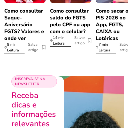
Como consultar
Como consultar
Como sacar 
Saque-
saldo do FGTS
PIS 2026 no
Aniversário
pelo CPF ou app
App, FGTS,
FGTS? Valores e
com o celular?
CAIXA ou
onde ver
Lotéricas
14 min
Salvar
artigo
Leitura
9 min
7 min
Salvar
Salv
artigo
arti
Leitura
Leitura
INSCREVA-SE NA
NEWSLETTER
Receba
dicas e
informações
relevantes