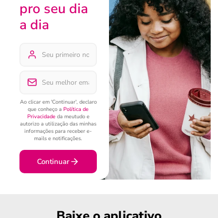
pro seu dia
a dia
Ao clicar em 'Continuar', declaro
que conheço a
Política de
Privacidade
da meutudo e
autorizo a utilização das minhas
informações para receber e-
mails e notificações.
Continuar
Baixe o aplicativo