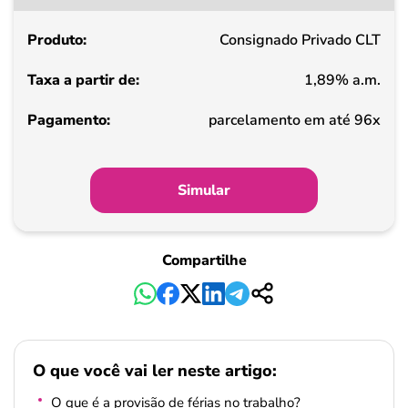
partir
Consignado Privado CLT
de
1,89% a.m.
Pagamento
parcelamento em até 96x
Simular
Compartilhe
O que você vai ler neste artigo:
O que é a provisão de férias no trabalho?