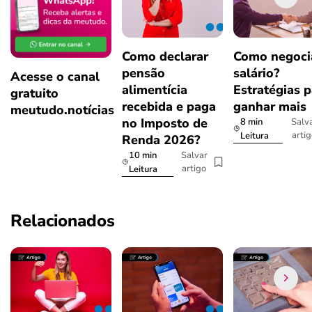
Como declarar
Como negoci
pensão
salário?
Acesse o canal
alimentícia
Estratégias p
gratuito
recebida e paga
ganhar mais
meutudo.notícias
no Imposto de
8 min
Salv
arti
Leitura
Renda 2026?
10 min
Salvar
artigo
Leitura
Relacionados