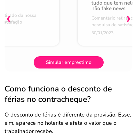
de
tudo que tem nele 
não fake news
‹
›
retirado da nossa
Comentário retirado 
 satisfação
pesquisa de satisfaçã
30/01/2023
Simular empréstimo
Como funciona o desconto de
férias no contracheque?
O desconto de férias é diferente da provisão. Esse,
sim, aparece no holerite e afeta o valor que o
trabalhador recebe.