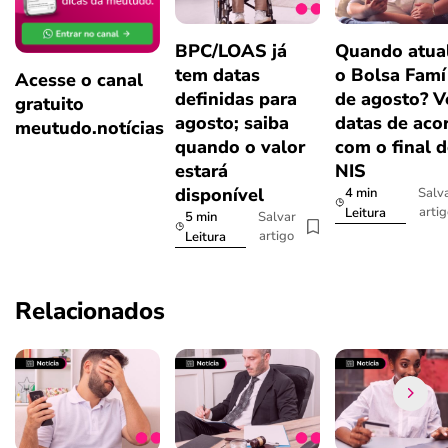
BPC/LOAS já
Quando atual
tem datas
o Bolsa Famí
Acesse o canal
definidas para
de agosto? V
gratuito
agosto; saiba
datas de aco
meutudo.notícias
quando o valor
com o final 
estará
NIS
disponível
4 min
Salv
arti
Leitura
5 min
Salvar
artigo
Leitura
Relacionados