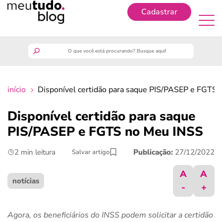
Cadastrar
Cadastrar
meutudo
início
Disponível certidão para saque PIS/PASEP e FGTS
guia do trabalhador
Disponível certidão para saque
finanças
PIS/PASEP e FGTS no Meu INSS
2 min leitura
Publicação:
27/12/2022
Salvar artigo
benefícios
A
A
crédito fácil
notícias
-
+
últimas notícias
Agora, os beneficiários do INSS podem solicitar a certidão