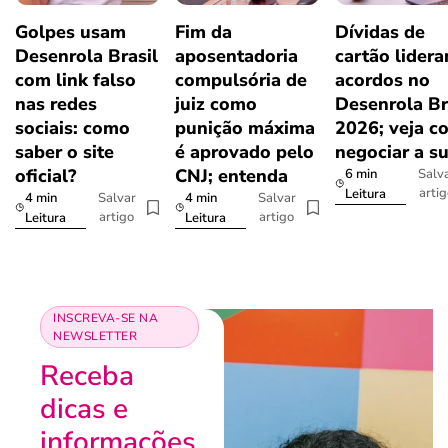
Golpes usam
Fim da
Dívidas de
Desenrola Brasil
aposentadoria
cartão lider
com link falso
compulsória de
acordos no
nas redes
juiz como
Desenrola Br
sociais: como
punição máxima
2026; veja c
saber o site
é aprovado pelo
negociar a s
oficial?
CNJ; entenda
6 min
Salv
arti
Leitura
4 min
4 min
Salvar
Salvar
artigo
artigo
Leitura
Leitura
INSCREVA-SE NA
NEWSLETTER
Receba
dicas e
informações