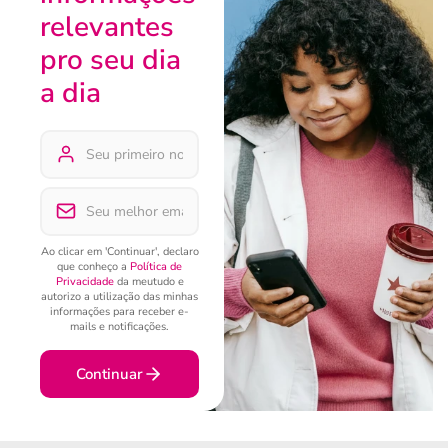
relevantes
pro seu dia
a dia
Ao clicar em 'Continuar', declaro
que conheço a
Política de
Privacidade
da meutudo e
autorizo a utilização das minhas
informações para receber e-
mails e notificações.
Continuar