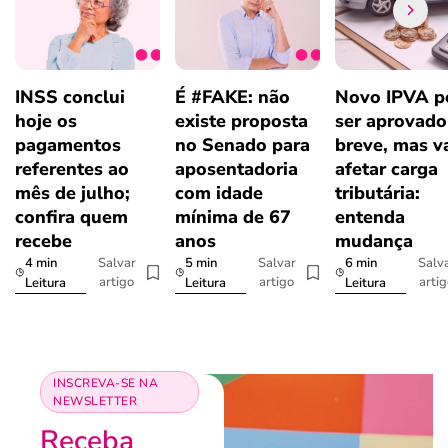
INSS conclui
É #FAKE: não
Novo IPVA p
hoje os
existe proposta
ser aprovad
pagamentos
no Senado para
breve, mas v
referentes ao
aposentadoria
afetar carga
mês de julho;
com idade
tributária:
confira quem
mínima de 67
entenda
recebe
anos
mudança
4 min
5 min
6 min
Salvar
Salvar
Salv
artigo
artigo
arti
Leitura
Leitura
Leitura
INSCREVA-SE NA
NEWSLETTER
Receba