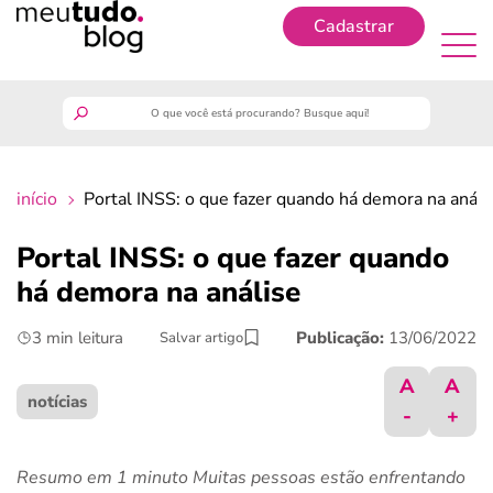
Cadastrar
Cadastrar
meutudo
início
Portal INSS: o que fazer quando há demora na análi
guia do trabalhador
Portal INSS: o que fazer quando
finanças
há demora na análise
3 min leitura
Publicação:
13/06/2022
Salvar artigo
benefícios
A
A
crédito fácil
notícias
-
+
últimas notícias
Resumo em 1 minuto Muitas pessoas estão enfrentando