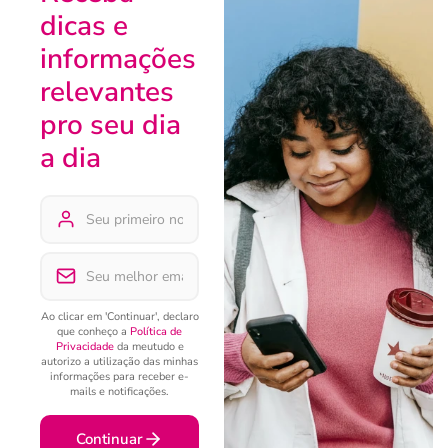
dicas e
informações
relevantes
pro seu dia
a dia
Ao clicar em 'Continuar', declaro
que conheço a
Política de
Privacidade
da meutudo e
autorizo a utilização das minhas
informações para receber e-
mails e notificações.
Continuar