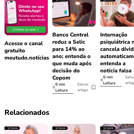
Banco Central
Internação
reduz a Selic
psiquiátrica 
Acesse o canal
para 14% ao
cancela dívi
gratuito
ano; entenda o
automaticam
meutudo.notícias
que muda após
entenda a
decisão do
notícia falsa
Copom
6 min
Salv
arti
Leitura
6 min
Salvar
artigo
Leitura
Relacionados