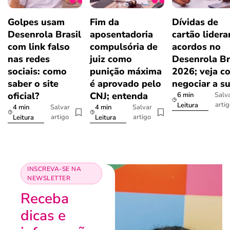
Golpes usam
Fim da
Dívidas de
Desenrola Brasil
aposentadoria
cartão lider
com link falso
compulsória de
acordos no
nas redes
juiz como
Desenrola Br
sociais: como
punição máxima
2026; veja c
saber o site
é aprovado pelo
negociar a s
oficial?
CNJ; entenda
6 min
Salv
arti
Leitura
4 min
4 min
Salvar
Salvar
artigo
artigo
Leitura
Leitura
INSCREVA-SE NA
NEWSLETTER
Receba
dicas e