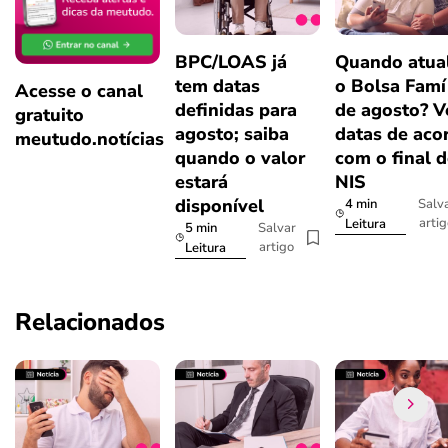
BPC/LOAS já
Quando atual
tem datas
o Bolsa Famí
Acesse o canal
definidas para
de agosto? V
gratuito
agosto; saiba
datas de aco
meutudo.notícias
quando o valor
com o final 
estará
NIS
disponível
4 min
Salv
arti
Leitura
5 min
Salvar
artigo
Leitura
Relacionados