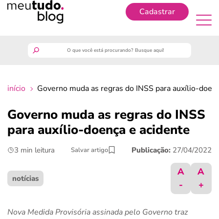
Cadastrar
Cadastrar
meutudo
início
Governo muda as regras do INSS para auxílio-doenç
guia do trabalhador
Governo muda as regras do INSS
finanças
para auxílio-doença e acidente
3 min leitura
Publicação:
27/04/2022
Salvar artigo
benefícios
A
A
crédito fácil
notícias
-
+
últimas notícias
Nova Medida Provisória assinada pelo Governo traz