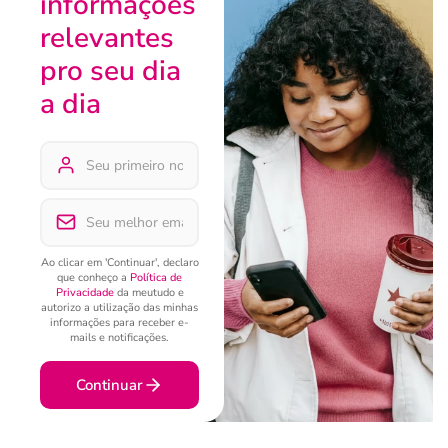
informações
relevantes
pro seu dia
a dia
Ao clicar em 'Continuar', declaro
que conheço a
Política de
Privacidade
da meutudo e
autorizo a utilização das minhas
informações para receber e-
mails e notificações.
Continuar