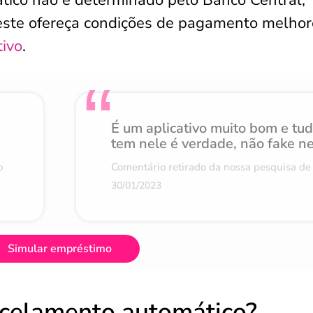
tico não é determinado pelo Banco Central,
este ofereça condições de pagamento melhor
tivo
.
É um aplicativo muito bom e tu
tem nele é verdade, não fake n
o
Comentário retirado da nossa pesquisa de 
30/01/2023
Simular empréstimo
rcelamento automático?