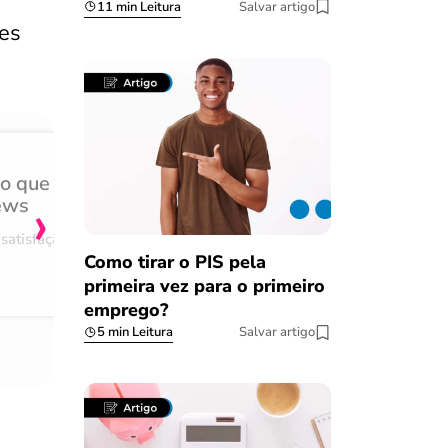
11 min Leitura
Salvar artigo
es
do que
Achei muito rápido, sem 
›
ews
burocracia
satisfação
Comentário retirado da nossa pes
Como tirar o PIS pela
08/03/2023
primeira vez para o primeiro
emprego?
5 min Leitura
Salvar artigo