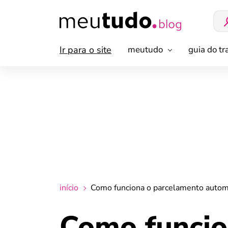
Ir para o site
meutudo
guia do t
início
Como funciona o parcelamento automá
Como funcio