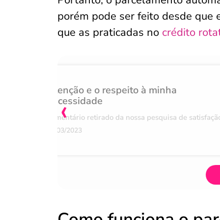
Portanto, o parcelamento automá
porém pode ser feito desde que 
que as praticadas no
crédito rota
Atenção e o respeito à minha
‹
necessidade
Comentário retirado da nossa pesquisa de satisfaçã
07/03/2023
Como funciona o pa