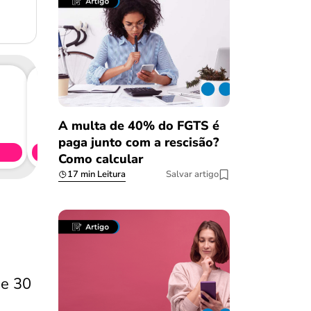
Consig
A multa de 40% do FGTS é
CL
paga junto com a rescisão?
Simule 
Como calcular
17 min Leitura
Salvar artigo
de 30