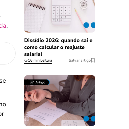
o
ida
.
Dissídio 2026: quando sai e
como calcular o reajuste
salarial
16 min Leitura
Salvar artigo
se
no
or