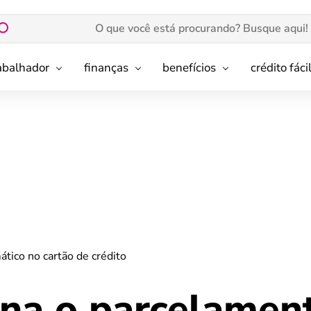
rabalhador
finanças
benefícios
crédito fáci
tico no cartão de crédito
na o parcelamen