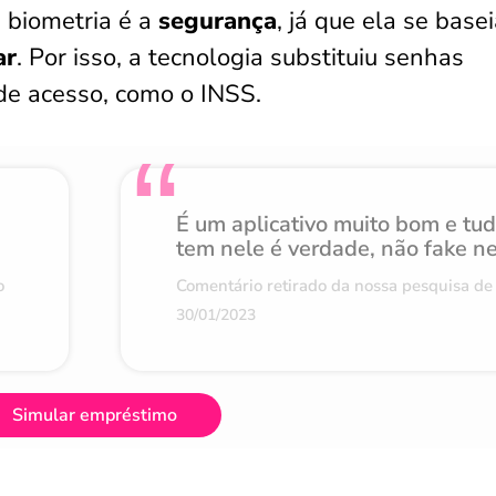
 biometria é a
segurança
, já que ela se base
ar
. Por isso, a tecnologia substituiu senhas
de acesso, como o INSS.
É um aplicativo muito bom e tu
tem nele é verdade, não fake n
o
Comentário retirado da nossa pesquisa de 
30/01/2023
Simular empréstimo