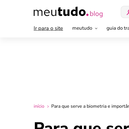
Ir para o site
meutudo
guia do t
início
Para que serve a biometria e importâ
Para que ser