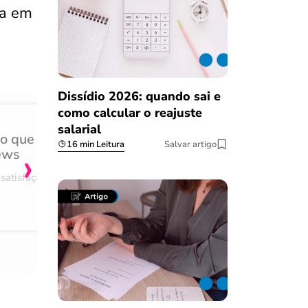
ia em
Dissídio 2026: quando sai e
como calcular o reajuste
salarial
do que
Achei muito rápido, sem 
16 min Leitura
Salvar artigo
›
ews
burocracia
satisfação
Comentário retirado da nossa pes
08/03/2023