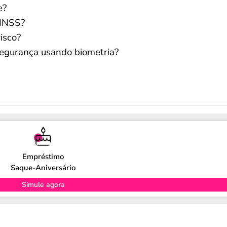
e?
 INSS?
isco?
segurança usando biometria?
Empréstimo
Saque-Aniversário
Simule agora