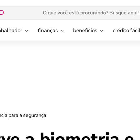
rabalhador
finanças
benefícios
crédito fáci
ncia para a segurança
ve a biometria e