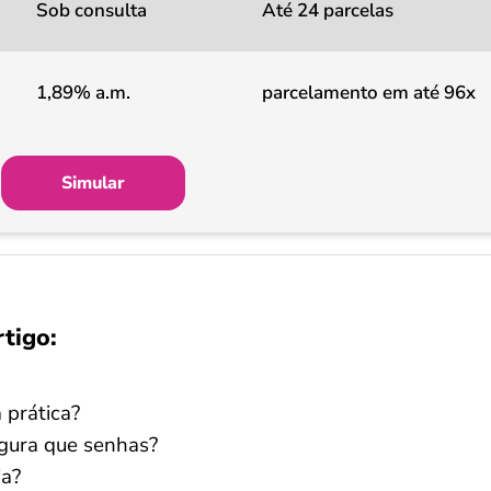
Sob consulta
Até 24 parcelas
1,89% a.m.
parcelamento em até 96x
Simular
rtigo:
 prática?
egura que senhas?
ia?