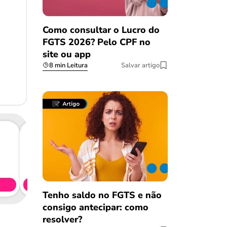
Como consultar o Lucro do
FGTS 2026? Pelo CPF no
site ou app
8 min Leitura
Salvar artigo
Consig
CL
Simule 
Tenho saldo no FGTS e não
consigo antecipar: como
resolver?