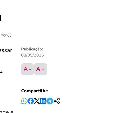
a
artigo
essar
Publicação:
08/05/2026
A -
A +
ez
Compartilhe
onde é