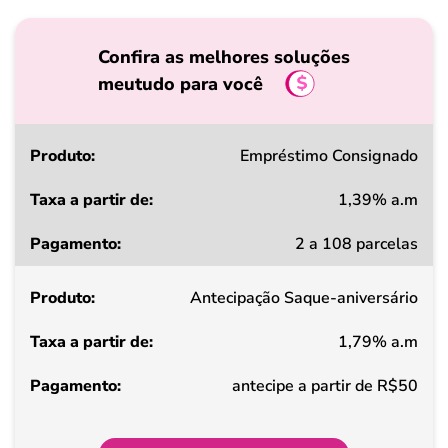
Confira as melhores soluções
meutudo para você
Produto
Empréstimo Consignado
1,39% a.m
Taxa
2 a 108 parcelas
a
partir
Antecipação Saque-aniversário
de
1,79% a.m
Pagamento
antecipe a partir de R$50