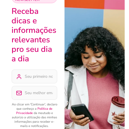
Receba
dicas e
informações
relevantes
pro seu dia
a dia
Ao clicar em 'Continuar', declaro
que conheço a
Política de
Privacidade
da meutudo e
autorizo a utilização das minhas
informações para receber e-
mails e notificações.