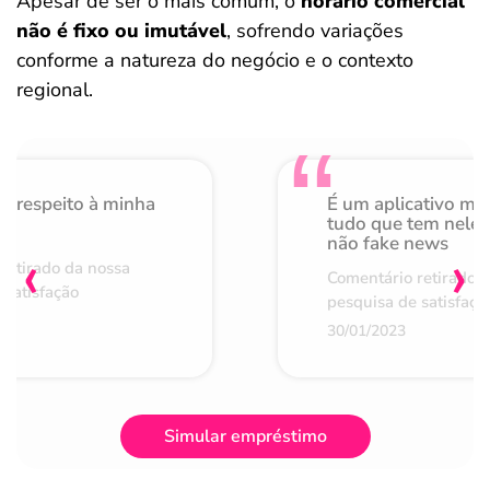
Apesar de ser o mais comum, o
horário comercial
não é fixo ou imutável
, sofrendo variações
conforme a natureza do negócio e o contexto
regional.
o respeito à minha
É um aplicativo mu
de
tudo que tem nele 
não fake news
‹
›
retirado da nossa
Comentário retirado 
 satisfação
pesquisa de satisfaçã
30/01/2023
Simular empréstimo