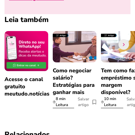
Leia também
Como negociar
Tem como fa
salário?
empréstimo 
Acesse o canal
Estratégias para
margem
gratuito
ganhar mais
disponível?
meutudo.notícias
8 min
10 min
Salvar
Salv
artigo
arti
Leitura
Leitura
Relacionados