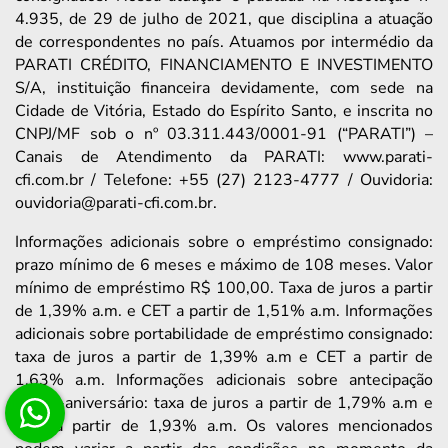
4.935, de 29 de julho de 2021, que disciplina a atuação
de correspondentes no país. Atuamos por intermédio da
PARATI CRÉDITO, FINANCIAMENTO E INVESTIMENTO
S/A, instituição financeira devidamente, com sede na
Cidade de Vitória, Estado do Espírito Santo, e inscrita no
CNPJ/MF sob o nº 03.311.443/0001-91 (“PARATI”) –
Canais de Atendimento da PARATI: www.parati-
cfi.com.br / Telefone: +55 (27) 2123-4777 / Ouvidoria:
ouvidoria@parati-cfi.com.br.
Informações adicionais sobre o empréstimo consignado:
prazo mínimo de 6 meses e máximo de 108 meses. Valor
mínimo de empréstimo R$ 100,00. Taxa de juros a partir
de 1,39% a.m. e CET a partir de 1,51% a.m. Informações
adicionais sobre portabilidade de empréstimo consignado:
taxa de juros a partir de 1,39% a.m e CET a partir de
1,63% a.m. Informações adicionais sobre antecipação
saque-aniversário: taxa de juros a partir de 1,79% a.m e
CET a partir de 1,93% a.m. Os valores mencionados