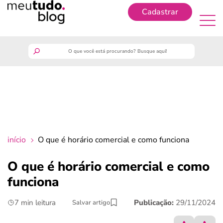
Cadastrar
Cadastrar
meutudo
guia do trabalhador
finanças
início
O que é horário comercial e como funciona
benefícios
O que é horário comercial e como
funciona
crédito fácil
7 min leitura
Publicação:
29/11/2024
Salvar artigo
últimas notícias