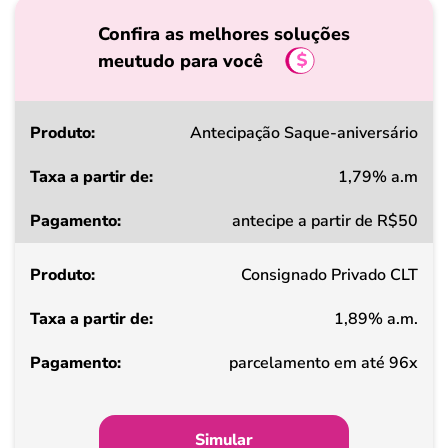
Confira as melhores soluções
meutudo para você
Produto
Antecipação Saque-aniversário
1,79% a.m
Taxa
antecipe a partir de R$50
a
partir
Consignado Privado CLT
de
1,89% a.m.
Pagamento
parcelamento em até 96x
Simular