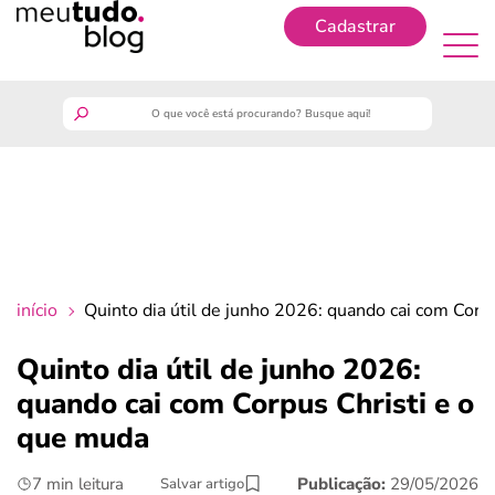
Cadastrar
Cadastrar
meutudo
guia do trabalhador
finanças
início
Quinto dia útil de junho 2026: quando cai com Corp
benefícios
Quinto dia útil de junho 2026:
quando cai com Corpus Christi e o
crédito fácil
que muda
últimas notícias
7 min leitura
Publicação:
29/05/2026
Salvar artigo