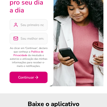
pro seu dia
a dia
Ao clicar em 'Continuar', declaro
que conheço a
Política de
Privacidade
da meutudo e
autorizo a utilização das minhas
informações para receber e-
mails e notificações.
Continuar
Baixe o aplicativo