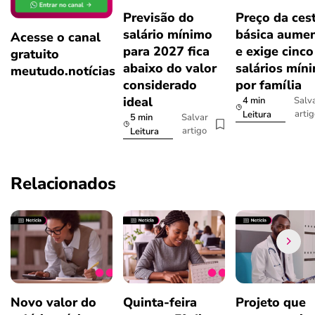
Previsão do
Preço da ces
salário mínimo
básica aume
Acesse o canal
para 2027 fica
e exige cinco
gratuito
abaixo do valor
salários mín
meutudo.notícias
considerado
por família
ideal
4 min
Salv
arti
Leitura
5 min
Salvar
artigo
Leitura
Relacionados
Novo valor do
Quinta-feira
Projeto que