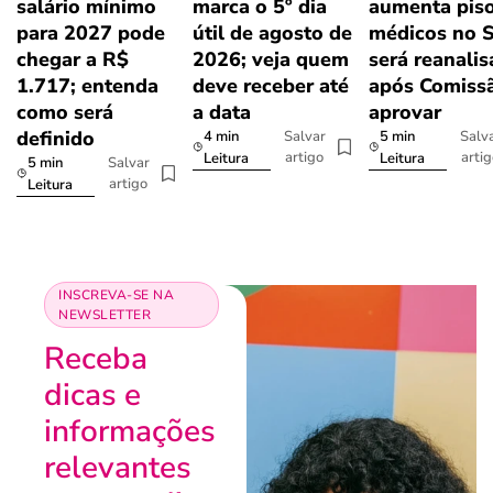
salário mínimo
marca o 5º dia
aumenta pis
para 2027 pode
útil de agosto de
médicos no 
chegar a R$
2026; veja quem
será reanali
1.717; entenda
deve receber até
após Comiss
como será
a data
aprovar
definido
4 min
5 min
Salvar
Salv
artigo
arti
Leitura
Leitura
5 min
Salvar
artigo
Leitura
INSCREVA-SE NA
NEWSLETTER
Receba
dicas e
informações
relevantes