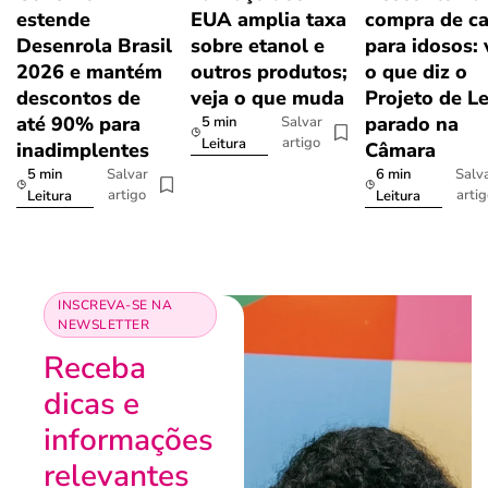
estende
EUA amplia taxa
compra de ca
Desenrola Brasil
sobre etanol e
para idosos: 
2026 e mantém
outros produtos;
o que diz o
descontos de
veja o que muda
Projeto de Le
até 90% para
parado na
5 min
Salvar
artigo
Leitura
inadimplentes
Câmara
5 min
6 min
Salvar
Salv
artigo
arti
Leitura
Leitura
INSCREVA-SE NA
NEWSLETTER
Receba
dicas e
informações
relevantes