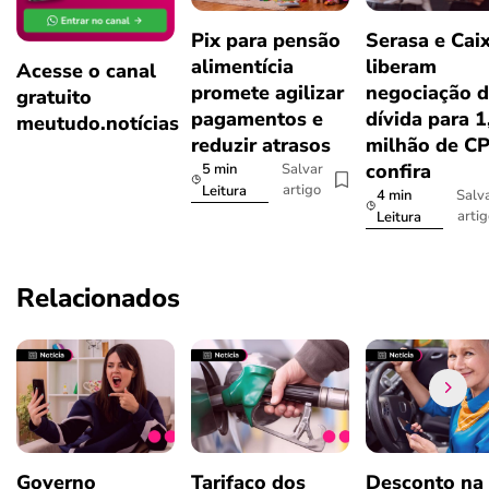
Pix para pensão
Serasa e Cai
alimentícia
liberam
Acesse o canal
promete agilizar
negociação 
gratuito
pagamentos e
dívida para 1
meutudo.notícias
reduzir atrasos
milhão de CP
confira
5 min
Salvar
artigo
Leitura
4 min
Salv
arti
Leitura
Relacionados
Governo
Tarifaço dos
Desconto na