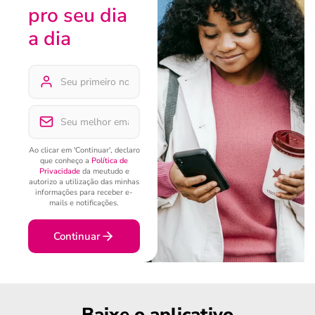
pro seu dia
a dia
Ao clicar em 'Continuar', declaro
que conheço a
Política de
Privacidade
da meutudo e
autorizo a utilização das minhas
informações para receber e-
mails e notificações.
Continuar
Baixe o aplicativo