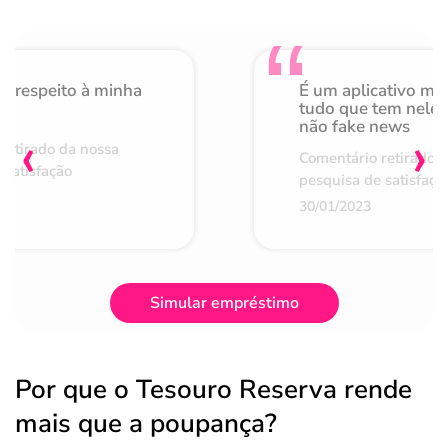
o respeito à minha
É um aplicativo mu
de
tudo que tem nele 
não fake news
‹
›
retirado da nossa
Comentário retirado 
 satisfação
pesquisa de satisfaçã
30/01/2023
Simular empréstimo
Por que o Tesouro Reserva rende
mais que a poupança?