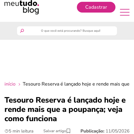
Cadastrar
Cadastrar
meutudo
guia do trabalhador
finanças
início
Tesouro Reserva é lançado hoje e rende mais que a
benefícios
Tesouro Reserva é lançado hoje e
rende mais que a poupança; veja
crédito fácil
como funciona
últimas notícias
5 min leitura
Publicação:
11/05/2026
Salvar artigo