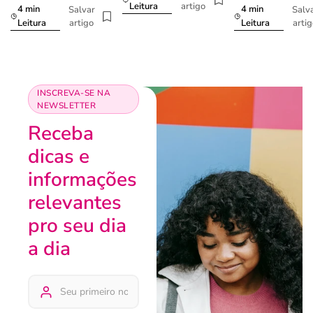
artigo
Leitura
4 min
4 min
Salvar
Salv
artigo
arti
Leitura
Leitura
INSCREVA-SE NA
NEWSLETTER
Receba
dicas e
informações
relevantes
pro seu dia
a dia