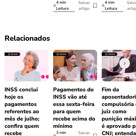
4 min
4 min
Salvar
Salv
artigo
arti
Leitura
Leitura
Relacionados
INSS conclui
Pagamentos do
Fim da
hoje os
INSS vão até
aposentador
pagamentos
essa sexta-feira
compulsória
referentes ao
para quem
juiz como
mês de julho;
recebe acima do
punição máx
confira quem
mínimo
é aprovado p
recebe
CNJ; entenda
3 min
Salvar