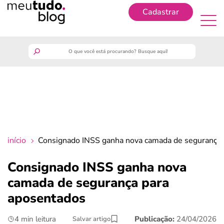
Cadastrar
Cadastrar
meutudo
guia do trabalhador
finanças
início
Consignado INSS ganha nova camada de segurança 
benefícios
Consignado INSS ganha nova
camada de segurança para
crédito fácil
aposentados
últimas notícias
4 min leitura
Publicação:
24/04/2026
Salvar artigo