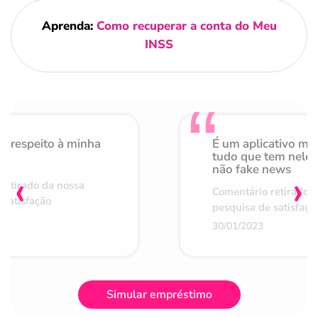
Aprenda:
Como recuperar a conta do Meu
INSS
o respeito à minha
É um aplicativo mu
de
tudo que tem nele 
não fake news
‹
›
retirado da nossa
Comentário retirado 
 satisfação
pesquisa de satisfaçã
30/01/2023
Simular empréstimo