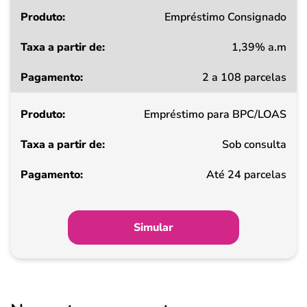
Produto
Empréstimo Consignado
1,39% a.m
Taxa
2 a 108 parcelas
a
partir
Empréstimo para BPC/LOAS
de
Sob consulta
Pagamento
Até 24 parcelas
Simular