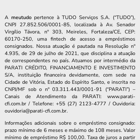
A
meutudo
pertence à TUDO Serviços S.A. (“TUDO”),
CNPJ 27.852.506/0001-85, localizada à Av. Senador
Virgílio Távora, nº 303, Meireles, Fortaleza/CE, CEP:
60170-250, uma fintech de acesso a empréstimos
consignados. Nossa atuação é pautada na Resolução nº
4.935, de 29 de julho de 2021, que disciplina a atuação
de correspondentes no país. Atuamos por intermédio da
PARATI CRÉDITO, FINANCIAMENTO E INVESTIMENTO
S/A, instituição financeira devidamente, com sede na
Cidade de Vitória, Estado do Espírito Santo, e inscrita no
CNPJ/MF sob o nº 03.311.443/0001-91 (“PARATI”) –
Canais de Atendimento da PARATI: www.parati-
cfi.com.br / Telefone: +55 (27) 2123-4777 / Ouvidoria:
ouvidoria@parati-cfi.com.br.
Informações adicionais sobre o empréstimo consignado:
prazo mínimo de 6 meses e máximo de 108 meses. Valor
mínimo de empréstimo R$ 100,00. Taxa de juros a partir