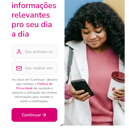
informações
relevantes
pro seu dia
a dia
Ao clicar em 'Continuar', declaro
que conheço a
Política de
Privacidade
da meutudo e
autorizo a utilização das minhas
informações para receber e-
mails e notificações.
Continuar