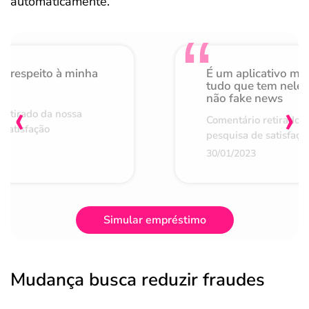
automaticamente.
o respeito à minha
É um aplicativo mu
de
tudo que tem nele 
não fake news
‹
›
retirado da nossa
Comentário retirado 
 satisfação
pesquisa de satisfaçã
30/01/2023
Simular empréstimo
Mudança busca reduzir fraudes