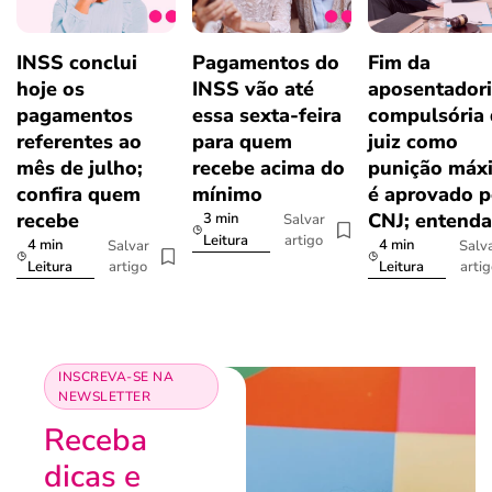
INSS conclui
Pagamentos do
Fim da
hoje os
INSS vão até
aposentador
pagamentos
essa sexta-feira
compulsória
referentes ao
para quem
juiz como
mês de julho;
recebe acima do
punição máx
confira quem
mínimo
é aprovado p
recebe
CNJ; entenda
3 min
Salvar
artigo
Leitura
4 min
4 min
Salvar
Salv
artigo
arti
Leitura
Leitura
INSCREVA-SE NA
NEWSLETTER
Receba
dicas e