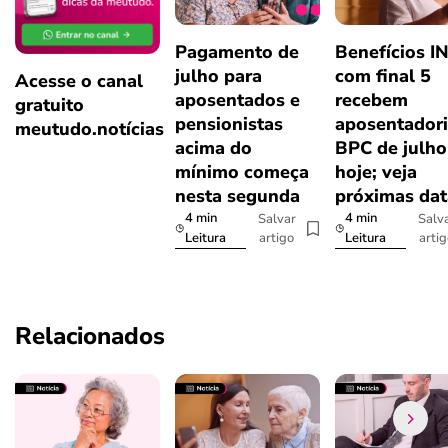
Pagamento de
Benefícios I
julho para
com final 5
Acesse o canal
aposentados e
recebem
gratuito
pensionistas
aposentadori
meutudo.notícias
acima do
BPC de julho
mínimo começa
hoje; veja
nesta segunda
próximas dat
4 min
4 min
Salvar
Salv
artigo
arti
Leitura
Leitura
Relacionados