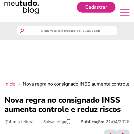
Cadastrar
Cadastrar
meutudo
guia do trabalhador
finanças
início
Nova regra no consignado INSS aumenta controle e 
benefícios
Nova regra no consignado INSS
aumenta controle e reduz riscos
crédito fácil
4 min leitura
Publicação:
21/04/2026
Salvar artigo
últimas notícias