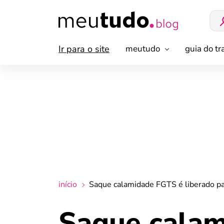
Ir para o site
meutudo
guia do t
início
Saque calamidade FGTS é liberado par
Saque calam