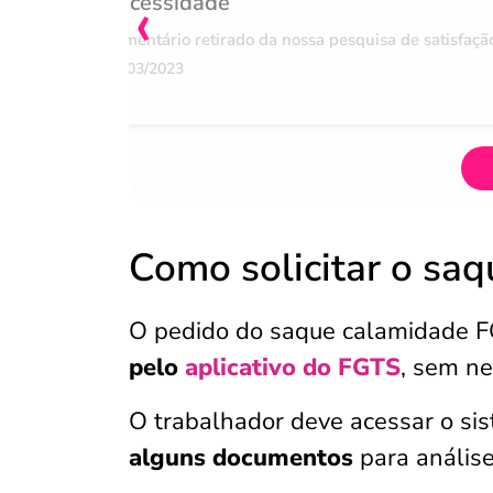
‹
necessidade
Comentário retirado da nossa pesquisa de satisfaçã
07/03/2023
Como solicitar o sa
O pedido do saque calamidade 
pelo
aplicativo do FGTS
, sem ne
O trabalhador deve acessar o si
alguns documentos
para análise