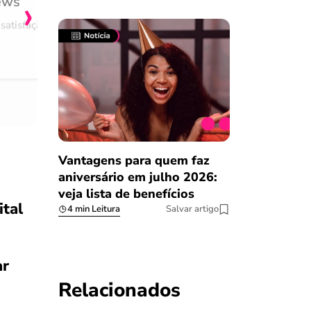
›
ews
burocracia
satisfação
Comentário retirado da nossa pes
08/03/2023
Vantagens para quem faz
aniversário em julho 2026:
veja lista de benefícios
ital
4 min Leitura
Salvar artigo
ar
Relacionados