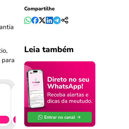
Compartilhe
antia
Leia também
io,
o para
Consig
CL
Simule 