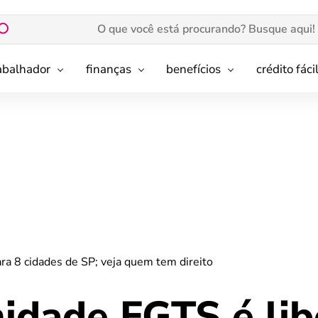
rabalhador
finanças
benefícios
crédito fáci
a 8 cidades de SP; veja quem tem direito
idade FGTS é li