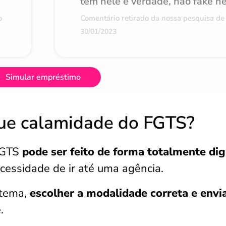
tem nele é verdade, não fake n
o
Comentário retirado da nossa pesquisa de 
30/01/2023
Simular empréstimo
que calamidade do FGTS?
FGTS
pode ser feito de forma totalmente dig
cessidade de ir até uma agência.
stema,
escolher a modalidade correta e envi
.