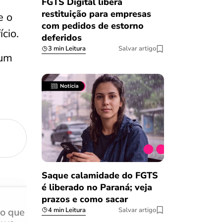
FGTS Digital libera
restituição para empresas
 e o
com pedidos de estorno
cio.
deferidos
3 min Leitura
Salvar artigo
 um
Saque calamidade do FGTS
é liberado no Paraná; veja
prazos e como sacar
4 min Leitura
Salvar artigo
do que
Achei muito rápido, sem 