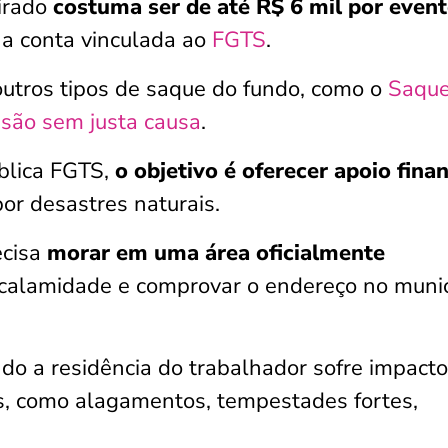
irado
costuma ser de até R$ 6 mil por even
na conta vinculada ao
FGTS
.
outros tipos de saque do fundo, como o
Saque
são sem justa causa
.
blica FGTS,
o objetivo é oferecer apoio fina
or desastres naturais.
ecisa
morar em uma área oficialmente
calamidade e comprovar o endereço no munic
do a residência do trabalhador sofre impact
s, como alagamentos, tempestades fortes,