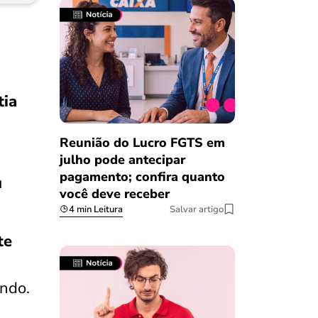
tia
Reunião do Lucro FGTS em
julho pode antecipar
pagamento; confira quanto
u
você deve receber
4 min Leitura
Salvar artigo
te
undo.
Salvar Ferramenta