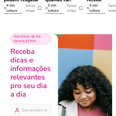
4 min
5 min
5 min
Salvar
Salvar
Salv
artigo
artigo
arti
Leitura
Leitura
Leitura
INSCREVA-SE NA
NEWSLETTER
Receba
dicas e
informações
relevantes
pro seu dia
a dia