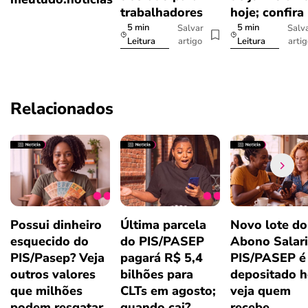
trabalhadores
hoje; confira
5 min
5 min
Salvar
Salv
artigo
arti
Leitura
Leitura
Relacionados
Possui dinheiro
Última parcela
Novo lote do
esquecido do
do PIS/PASEP
Abono Salari
PIS/Pasep? Veja
pagará R$ 5,4
PIS/PASEP é
outros valores
bilhões para
depositado h
que milhões
CLTs em agosto;
veja quem
podem resgatar
quando cai?
recebe