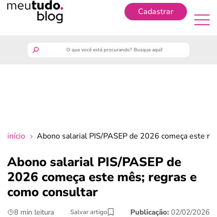
Cadastrar
Cadastrar
meutudo
guia do trabalhador
finanças
início
Abono salarial PIS/PASEP de 2026 começa este mês
benefícios
Abono salarial PIS/PASEP de
2026 começa este mês; regras e
crédito fácil
como consultar
últimas notícias
8 min leitura
Publicação:
02/02/2026
Salvar artigo