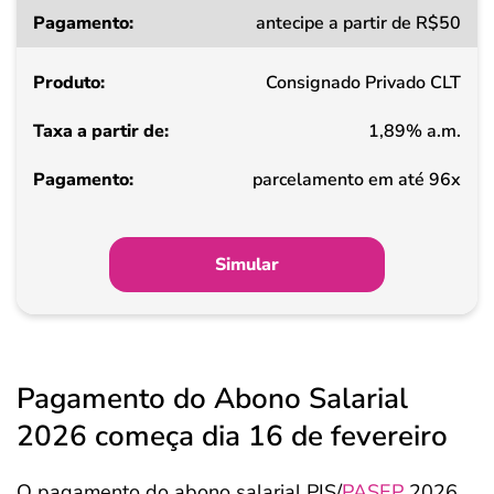
Taxa
antecipe a partir de R$50
a
partir
Consignado Privado CLT
de
1,89% a.m.
Pagamento
parcelamento em até 96x
Simular
Pagamento do Abono Salarial
2026 começa dia 16 de fevereiro
O pagamento do abono salarial PIS/
PASEP
2026