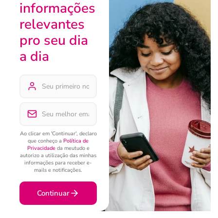
informações
relevantes
pro seu dia
a dia
Ao clicar em 'Continuar', declaro
que conheço a
Política de
Privacidade
da meutudo e
autorizo a utilização das minhas
informações para receber e-
mails e notificações.
Continuar