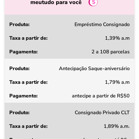
meutudo para você
Produto
Empréstimo Consignado
1,39% a.m
Taxa
2 a 108 parcelas
a
partir
Antecipação Saque-aniversário
de
1,79% a.m
Pagamento
antecipe a partir de R$50
Consignado Privado CLT
1,89% a.m.