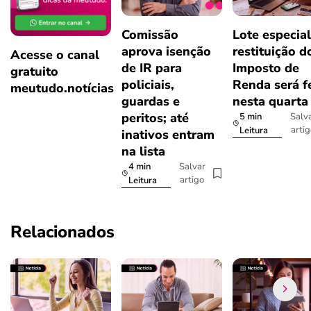
Comissão
Lote especial
aprova isenção
restituição d
Acesse o canal
de IR para
Imposto de
gratuito
policiais,
Renda será f
meutudo.notícias
guardas e
nesta quarta
peritos; até
5 min
Salv
arti
Leitura
inativos entram
na lista
4 min
Salvar
artigo
Leitura
Relacionados