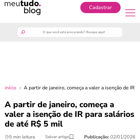
Cadastrar
Cadastrar
meutudo
guia do trabalhador
finanças
início
A partir de janeiro, começa a valer a isenção de IR p
benefícios
A partir de janeiro, começa a
valer a isenção de IR para salários
crédito fácil
de até R$ 5 mil
últimas notícias
5 min leitura
Publicação:
02/01/2026
Salvar artigo