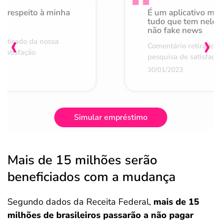
o respeito à minha
É um aplicativo mu
de
tudo que tem nele 
não fake news
‹
›
retirado da nossa
Comentário retirado 
 satisfação
pesquisa de satisfaçã
30/01/2023
Simular empréstimo
Mais de 15 milhões serão
beneficiados com a mudança
Segundo dados da Receita Federal,
mais de 15
milhões de brasileiros passarão a não pagar