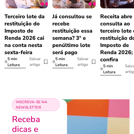
Terceiro lote da
Já consultou se
Receita abre
restituição do
recebe
consulta ao
Imposto de
restituição essa
terceiro lote
Renda 2026 cai
semana? 3º e
restituição d
na conta nesta
penúltimo lote
Imposto de
sexta-feira
será pago
Renda 2026;
confira
5 min
5 min
Salvar
Salvar
artigo
artigo
Leitura
Leitura
5 min
Salv
arti
Leitura
INSCREVA-SE NA
NEWSLETTER
Receba
dicas e